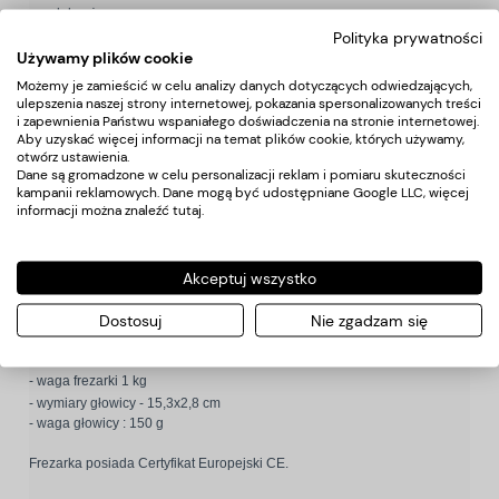
- pedał nożny
Polityka prywatności
- zestaw frezów
Używamy plików cookie
- podstawka pod głowicę
Możemy je zamieścić w celu analizy danych dotyczących odwiedzających,
ulepszenia naszej strony internetowej, pokazania spersonalizowanych treści
Dane techniczne:
i zapewnienia Państwu wspaniałego doświadczenia na stronie internetowej.
- płynna regulacja obrotów: 0-35 tys. obrotów (prawe/lewe)
Aby uzyskać więcej informacji na temat plików cookie, których używamy,
otwórz ustawienia.
- rączka TWIST-LOCK (wymiana frezów jednym ruchem)
Dane są gromadzone w celu personalizacji reklam i pomiaru skuteczności
- dopasowanie stanradowych frezów o średnicy 2.32
kampanii reklamowych. Dane mogą być udostępniane Google LLC, więcej
- moment obrotowy 5,71 mNm
informacji można znaleźć
tutaj
.
- sterowanie pedałem nożnym i z poziomu bazy
- zasilanie 110-220 V / 50-60Hz
- moc 10W
Akceptuj wszystko
Dostosuj
Nie zgadzam się
Wymiary:
- wymiary bazy : 15x11x7 cm
- waga frezarki 1 kg
- wymiary głowicy - 15,3x2,8 cm
- waga głowicy : 150 g
Frezarka posiada Certyfikat Europejski CE.