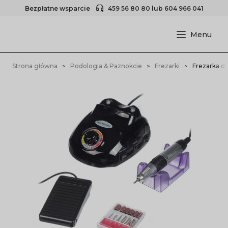
Bezpłatne wsparcie
459 56 80 80
lub
604 966 041
Strona główna
Podologia & Paznokcie
Frezarki
Frezarka d