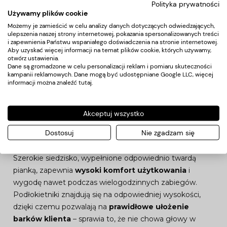
Polityka prywatności
Używamy plików cookie
Możemy je zamieścić w celu analizy danych dotyczących odwiedzających,
ulepszenia naszej strony internetowej, pokazania spersonalizowanych treści
i zapewnienia Państwu wspaniałego doświadczenia na stronie internetowej.
Aby uzyskać więcej informacji na temat plików cookie, których używamy,
otwórz ustawienia.
Dane są gromadzone w celu personalizacji reklam i pomiaru skuteczności
kampanii reklamowych. Dane mogą być udostępniane Google LLC, więcej
informacji można znaleźć
tutaj
.
Przemyślane rozwiązania
Akceptuj wszystko
Solidna, kwadratowa podstawa
zapewnia stabilność
Dostosuj
Nie zgadzam się
w trakcie użytkowania. Gładka powierzchnia sprawia, że
element ten jest
łatwy do utrzymania w czystości
.
Szerokie siedzisko, wypełnione odpowiednio twardą
pianką, zapewnia
wysoki komfort użytkowania
i
wygodę nawet podczas wielogodzinnych zabiegów.
Podłokietniki znajdują się na odpowiedniej wysokości,
dzięki czemu pozwalają na
prawidłowe ułożenie
barków klienta
– sprawia to, że nie chowa głowy w