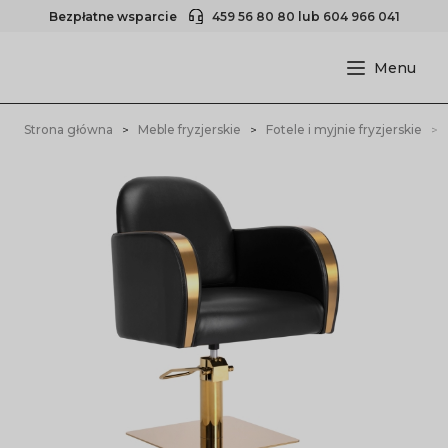
Bezpłatne wsparcie
459 56 80 80
lub
604 966 041
Strona główna
Meble fryzjerskie
Fotele i myjnie fryzjerskie