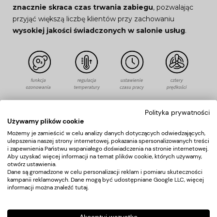
znacznie skraca czas trwania zabiegu
, pozwalając
przyjąć większą liczbę klientów przy zachowaniu
wysokiej jakości świadczonych w salonie usług
.
Panel sterowania
Polityka prywatności
Używamy plików cookie
zapewniający szeroką
Możemy je zamieścić w celu analizy danych dotyczących odwiedzających,
ulepszenia naszej strony internetowej, pokazania spersonalizowanych treści
regulację
i zapewnienia Państwu wspaniałego doświadczenia na stronie internetowej.
Aby uzyskać więcej informacji na temat plików cookie, których używamy,
otwórz ustawienia.
Dane są gromadzone w celu personalizacji reklam i pomiaru skuteczności
Elektroniczna regulacja parametrów
znacznie
kampanii reklamowych. Dane mogą być udostępniane Google LLC, więcej
ułatwia pracę fryzjera. Urządzenie wyposażone jest w
informacji można znaleźć
tutaj
.
panel sterowania z cyfrowym wyświetlaczem
. Przy
jego użyciu można sprawnie regulować niezależnie od
Akceptuj wszystko