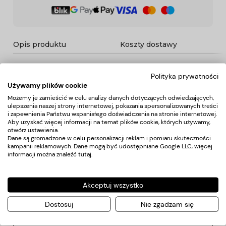
Opis produktu
Koszty dostawy
Polityka prywatności
Opis
Używamy plików cookie
Możemy je zamieścić w celu analizy danych dotyczących odwiedzających,
ulepszenia naszej strony internetowej, pokazania spersonalizowanych treści
Stylowy myjnia fryzjerska.
i zapewnienia Państwu wspaniałego doświadczenia na stronie internetowej.
Bardzo komfortowa, idealnie pasuje do wnętrz eleganckich
Aby uzyskać więcej informacji na temat plików cookie, których używamy,
salonów.
otwórz ustawienia.
Bardzo stabilna i solidna. Obicie z najwyższej jakości
Dane są gromadzone w celu personalizacji reklam i pomiaru skuteczności
ekoskóry koloru czarnego.
kampanii reklamowych. Dane mogą być udostępniane Google LLC, więcej
Baza myjni w kolorze czarnym.
informacji można znaleźć
tutaj
.
Akceptuj wszystko
Koszty dostawy
Dostosuj
Nie zgadzam się
Kraj wysyłki: