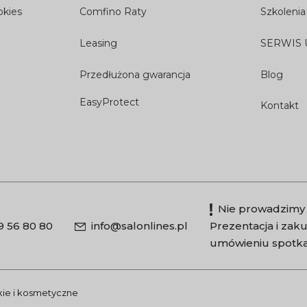
okies
Comfino Raty
Szkolenia
Leasing
SERWIS
Przedłużona gwarancja
Blog
EasyProtect
Kontakt
Nie prowadzimy 
9 56 80 80
info@salonlines.pl
Prezentacja i za
umówieniu spotka
skie i kosmetyczne