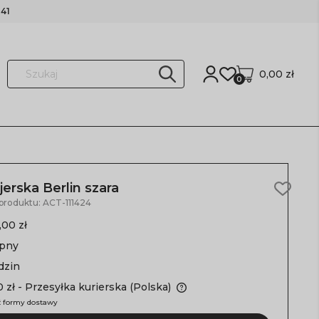
41
0,00 zł
0
jerska Berlin szara
 produktu:
ACT-111424
,00 zł
ępny
dzin
 zł
- Przesyłka kurierska
(Polska)
 formy dostawy