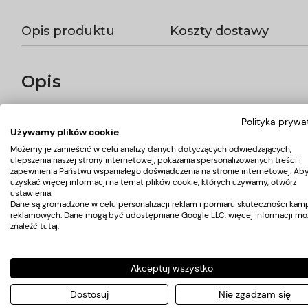
Opis produktu
Koszty dostawy
Opis
Stylowa myjnia fryzjerska.
Polityka prywa
Bardzo komfortowa, idealnie pasuje do wnętrz eleganckich sal
Używamy plików cookie
Bardzo stabilna i solidna. Obicie z najwyższej jakości ekoskóry 
Możemy je zamieścić w celu analizy danych dotyczących odwiedzających,
Baza myjni w kolorze szarą.
ulepszenia naszej strony internetowej, pokazania spersonalizowanych treści i
zapewnienia Państwu wspaniałego doświadczenia na stronie internetowej. Ab
uzyskać więcej informacji na temat plików cookie, których używamy, otwórz
ustawienia.
Koszty dostawy
Dane są gromadzone w celu personalizacji reklam i pomiaru skuteczności kamp
reklamowych. Dane mogą być udostępniane Google LLC, więcej informacji mo
znaleźć
tutaj
.
Kraj wysyłki:
Akceptuj wszystko
Dostosuj
Nie zgadzam się
Przesyłka kurierska