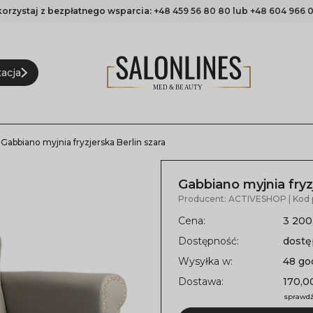
korzystaj z bezpłatnego wsparcia:
+48 459 56 80 80
lub
+48 604 966 0
acja
Gabbiano myjnia fryzjerska Berlin szara
Gabbiano myjnia fryz
Producent:
ACTIVESHOP
| Kod
Cena:
3 200
Dostępność:
dost
Wysyłka w:
48 go
Dostawa:
170,00
sprawdź