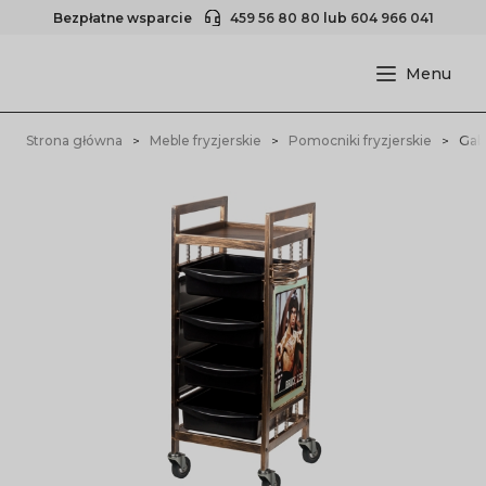
Bezpłatne wsparcie
459 56 80 80
lub
604 966 041
Strona główna
Meble fryzjerskie
Pomocniki fryzjerskie
Gab