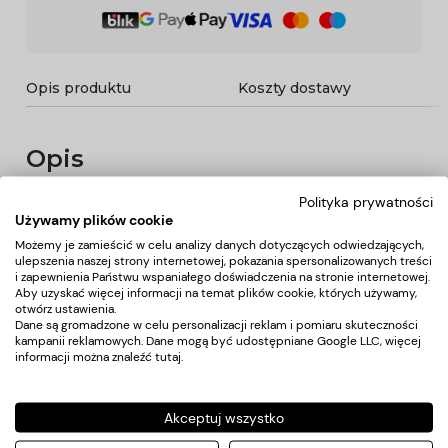
Opis produktu
Koszty dostawy
Opis
Polityka prywatności
Pomocnik fryzjerski dwustronny w kolorze starego złota,
Używamy plików cookie
posiada 4 kuwety i uchwyty na asortyment fryzjerski.
Możemy je zamieścić w celu analizy danych dotyczących odwiedzających,
Stablina konstrukcja zapewni długotrwałe użytkowanie.
ulepszenia naszej strony internetowej, pokazania spersonalizowanych treści
i zapewnienia Państwu wspaniałego doświadczenia na stronie internetowej.
Stolik osadzony na gumowanych kółkach, dzięki którym
Aby uzyskać więcej informacji na temat plików cookie, których używamy,
narzędzia będą zawsze pod ręką.
otwórz ustawienia.
Dane są gromadzone w celu personalizacji reklam i pomiaru skuteczności
kampanii reklamowych. Dane mogą być udostępniane Google LLC, więcej
Pomocnik w częściach do samodzielnego montażu.
informacji można znaleźć
tutaj
.
Elementy złote są lakierowane. Uszkodzenia
mechaniczne powłoki nie podlegają reklamacji.
Akceptuj wszystko