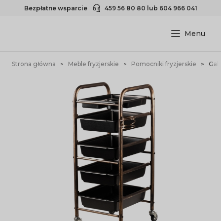
Bezpłatne wsparcie
459 56 80 80
lub
604 966 041
Strona główna
Meble fryzjerskie
Pomocniki fryzjerskie
Gab