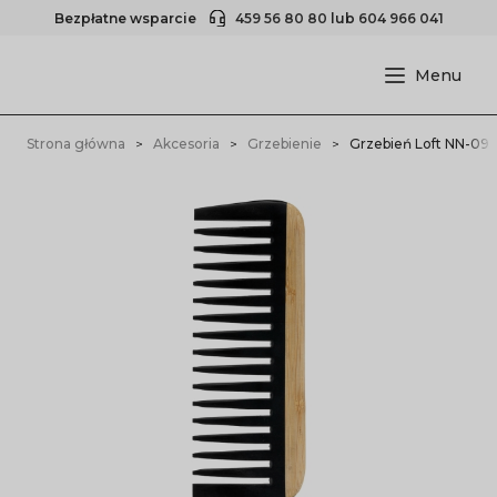
Bezpłatne wsparcie
459 56 80 80
lub
604 966 041
Strona główna
Akcesoria
Grzebienie
Grzebień Loft NN-09 1