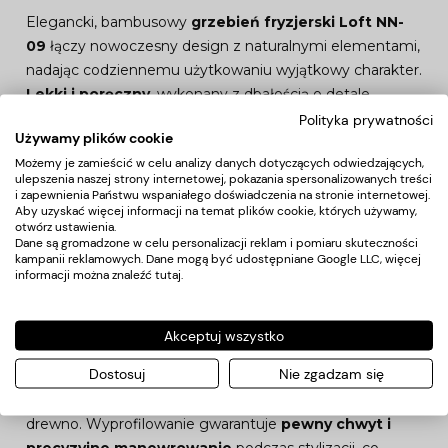
Elegancki, bambusowy
grzebień fryzjerski Loft NN-
09
łączy nowoczesny design z naturalnymi elementami,
nadając codziennemu użytkowaniu wyjątkowy charakter.
Lekki i poręczny
, wykonany z dbałością o detale,
zapewnia doskonałą funkcjonalność
, a także
Polityka prywatności
Używamy plików cookie
prezentuje się niezwykle estetycznie. Nadaje się idealnie
Możemy je zamieścić w celu analizy danych dotyczących odwiedzających,
zarówno do pracy w salonie fryzjerskim, jak i do użytku
ulepszenia naszej strony internetowej, pokazania spersonalizowanych treści
codziennego w domu.
i zapewnienia Państwu wspaniałego doświadczenia na stronie internetowej.
Aby uzyskać więcej informacji na temat plików cookie, których używamy,
otwórz ustawienia.
Wyjątkowy design i
Dane są gromadzone w celu personalizacji reklam i pomiaru skuteczności
kampanii reklamowych. Dane mogą być udostępniane Google LLC, więcej
ekologiczność
informacji można znaleźć
tutaj
.
Prosty grzbiet
nadaje grzebieniowi nowoczesny
Akceptuj wszystko
wygląd, jednocześnie zapewniając
lekkość i wygodę
Dostosuj
Nie zgadzam się
użytkowania
. Bambus jest doskonałym materiałem –
ekologicznym i trwałym
, odporniejszym na wilgoć niż
drewno. Wyprofilowanie gwarantuje
pewny chwyt i
precyzyjne manewrowanie
podczas stylizacji, co