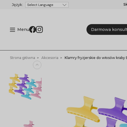
S
Powered by
Menu
Darmowa konsult
Strona główna
Akcesoria
Klamry fryzjerskie do włosów kraby E