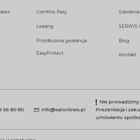
okies
Comfino Raty
Szkolenia
Leasing
SERWIS
Przedłużona gwarancja
Blog
EasyProtect
Kontakt
Nie prowadzimy 
9 56 80 80
info@salonlines.pl
Prezentacja i za
umówieniu spotka