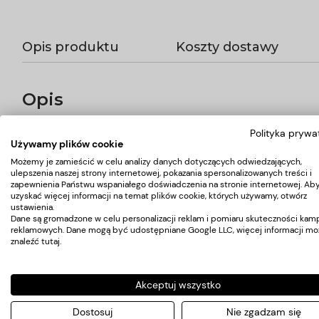
Opis produktu
Koszty dostawy
Opis
Polityka prywa
Klamra do włosów doskonałej jakości, używana w profesjonalnych
Używamy plików cookie
- Długość 8,2cm
- Kolor mix
Możemy je zamieścić w celu analizy danych dotyczących odwiedzających,
ulepszenia naszej strony internetowej, pokazania spersonalizowanych treści i
- Opakowanie 12szt.
zapewnienia Państwu wspaniałego doświadczenia na stronie internetowej. Ab
uzyskać więcej informacji na temat plików cookie, których używamy, otwórz
ustawienia.
Dane są gromadzone w celu personalizacji reklam i pomiaru skuteczności kamp
Koszty dostawy
reklamowych. Dane mogą być udostępniane Google LLC, więcej informacji mo
znaleźć
tutaj
.
Kraj wysyłki:
Akceptuj wszystko
Dostosuj
Nie zgadzam się