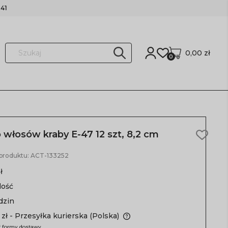
41
0,00 zł
0
o włosów kraby E-47 12 szt, 8,2 cm
 produktu:
ACT-133252
ł
lość
dzin
 zł
- Przesyłka kurierska
(Polska)
 formy dostawy