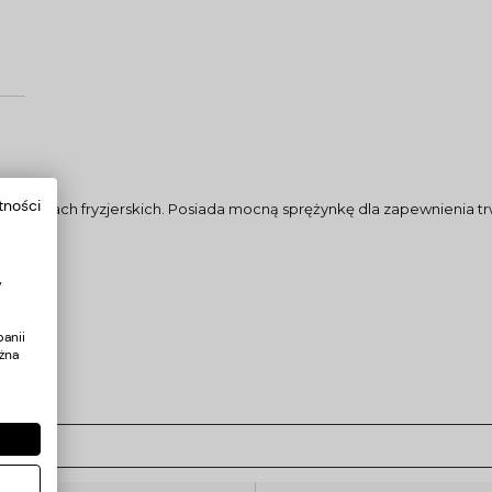
tności
 salonach fryzjerskich. Posiada mocną sprężynkę dla zapewnienia tr
y
anii
żna