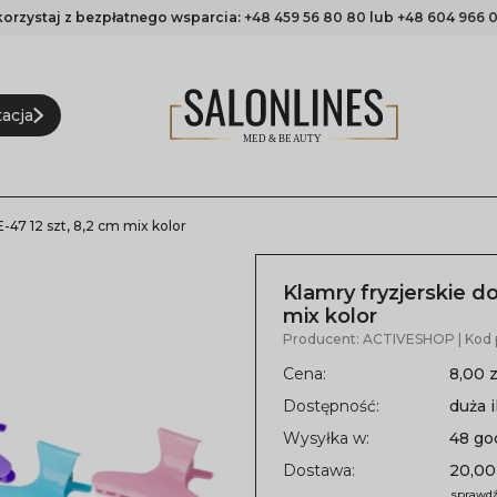
korzystaj z bezpłatnego wsparcia:
+48 459 56 80 80
lub
+48 604 966 0
acja
-47 12 szt, 8,2 cm mix kolor
Klamry fryzjerskie d
mix kolor
Producent:
ACTIVESHOP
| Kod
Cena:
8,00 z
Dostępność:
duża i
Wysyłka w:
48 go
Dostawa:
20,00
sprawdź