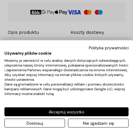
Opis produktu
Koszty dostawy
Polityka prywatności
Opis
Używamy plików cookie
Możemy je zamieścić w celu analizy danych dotyczących odwiedzających,
ulepszenia naszej strony internetowej, pokazania spersonalizowanych treści
Klasyczne proste klipsy zostały wykonane z aluminium oraz
i zapewnienia Państwu wspaniałego doświadczenia na stronie internetowej.
wysokiej jakości tworzywa sztucznego. Posiadają bardzo
Aby uzyskać więcej informacji na temat plików cookie, których używamy,
mocną sprężynę która gwarantuje utrzymanie włosów
otwórz ustawienia.
Dane są gromadzone w celu personalizacji reklam i pomiaru skuteczności
niezależnie od ich ilości oraz grubości.
kampanii reklamowych. Dane mogą być udostępniane Google LLC, więcej
- Długość: 11,5cm
informacji można znaleźć
tutaj
.
- Opakowanie 6szt.
Akceptuj wszystko
Koszty dostawy
Dostosuj
Nie zgadzam się
Kraj wysyłki: