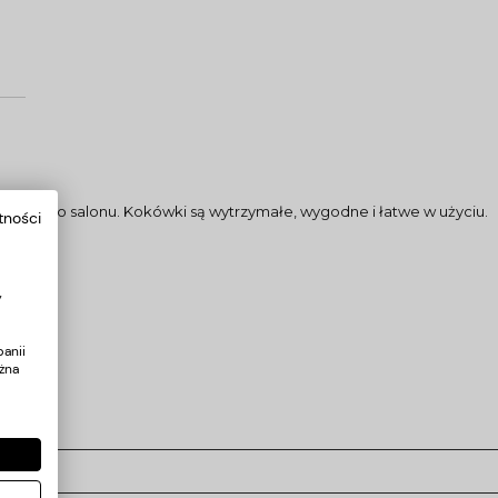
każdego salonu. Kokówki są wytrzymałe, wygodne i łatwe w użyciu.
tności
y
anii
żna