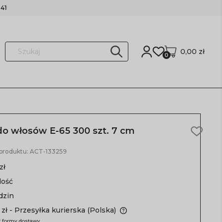
41
0,00 zł
0
 do włosów E-65 300 szt. 7 cm
 produktu:
ACT-133259
zł
lość
dzin
 zł
- Przesyłka kurierska
(Polska)
 formy dostawy