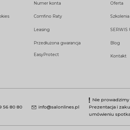
Numer konta
Oferta
okies
Comfino Raty
Szkolenia
Leasing
SERWIS
Przedłużona gwarancja
Blog
EasyProtect
Kontakt
Nie prowadzimy 
9 56 80 80
info@salonlines.pl
Prezentacja i za
umówieniu spotka