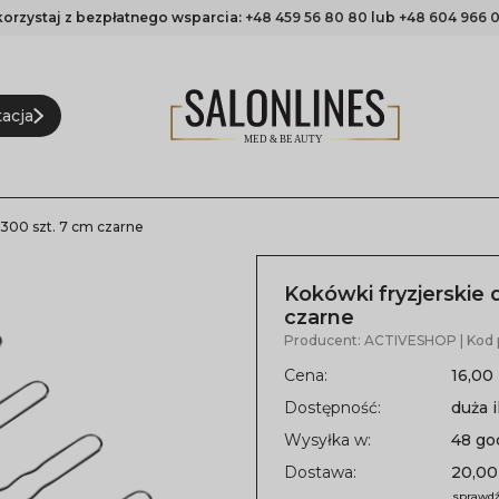
korzystaj z bezpłatnego wsparcia:
+48 459 56 80 80
lub
+48 604 966 0
acja
 300 szt. 7 cm czarne
Kokówki fryzjerskie
czarne
Producent:
ACTIVESHOP
| Kod
Cena:
16,00 
Dostępność:
duża i
Wysyłka w:
48 go
Dostawa:
20,00
sprawdź