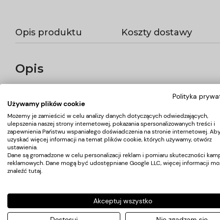
Opis produktu
Koszty dostawy
Opis
Metalowe kokówki fryzjerskie do włosów to niezbędny element 
Polityka prywa
- Szerokie zastosowanie
Używamy plików cookie
- Wytrzymałe i wygodne w użyciu
Możemy je zamieścić w celu analizy danych dotyczących odwiedzających,
- Kolor czarny
ulepszenia naszej strony internetowej, pokazania spersonalizowanych treści i
- Opakowaie 300szt.
zapewnienia Państwu wspaniałego doświadczenia na stronie internetowej. Ab
uzyskać więcej informacji na temat plików cookie, których używamy, otwórz
ustawienia.
Dane są gromadzone w celu personalizacji reklam i pomiaru skuteczności kamp
Koszty dostawy
reklamowych. Dane mogą być udostępniane Google LLC, więcej informacji mo
znaleźć
tutaj
.
Kraj wysyłki:
Akceptuj wszystko
Dostosuj
Nie zgadzam się