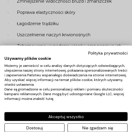
· Zmniejszenie widoczności bruzd i zmarszczek
· Poprawa elastyczności skóry
· Łagodzenie trądziku
· Uszczelnienie naczyń krwionośnych
· Zahamowanie wypadania włosów oraz poprawa ich
Polityka prywatności
kondycji
Używamy plików cookie
· Redukcja cellulitu i tkanki tłuszczowej
Możemy je zamieścić w celu analizy danych dotyczących odwiedzających,
ulepszenia naszej strony internetowej, pokazania spersonalizowanych treści
i zapewnienia Państwu wspaniałego doświadczenia na stronie internetowej.
Aby uzyskać więcej informacji na temat plików cookie, których używamy,
otwórz ustawienia.
6. MIKRODERMABRAZJA DIAMENTOWA
Dane są gromadzone w celu personalizacji reklam i pomiaru skuteczności
kampanii reklamowych. Dane mogą być udostępniane Google LLC, więcej
· Usuwanie trądziku
informacji można znaleźć
tutaj
.
· Zmniejszanie rozszerzonych porów
Akceptuj wszystko
· Poprawa kolorytu skóry
Dostosuj
Nie zgadzam się
· Usuwanie plam pigmentacyjnych