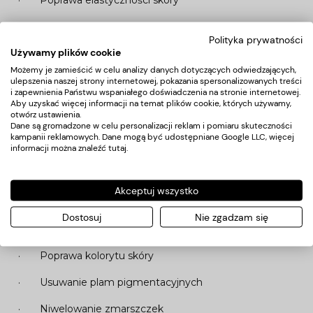
· Poprawa elastyczności skóry
· Łagodzenie trądziku
Polityka prywatności
Używamy plików cookie
· Uszczelnienie naczyń krwionośnych
Możemy je zamieścić w celu analizy danych dotyczących odwiedzających,
· Zahamowanie wypadania włosów oraz poprawa ich
ulepszenia naszej strony internetowej, pokazania spersonalizowanych treści
i zapewnienia Państwu wspaniałego doświadczenia na stronie internetowej.
kondycji
Aby uzyskać więcej informacji na temat plików cookie, których używamy,
otwórz ustawienia.
· Redukcja cellulitu i tkanki tłuszczowej
Dane są gromadzone w celu personalizacji reklam i pomiaru skuteczności
kampanii reklamowych. Dane mogą być udostępniane Google LLC, więcej
informacji można znaleźć
tutaj
.
6. MIKRODERMABRAZJA DIAMENTOWA
Akceptuj wszystko
· Usuwanie trądziku
Dostosuj
Nie zgadzam się
· Zmniejszanie rozszerzonych porów
· Poprawa kolorytu skóry
· Usuwanie plam pigmentacyjnych
· Niwelowanie zmarszczek