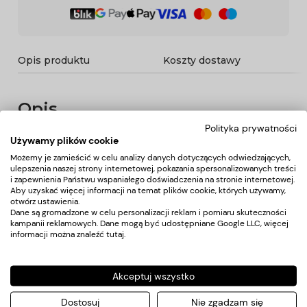
Opis produktu
Koszty dostawy
Opis
Polityka prywatności
Używamy plików cookie
Nowoczesne krzesło kosmetyczne w kolorze czarnym.
Bardzo wygodne siedzisko o nowoczesnym wygladzie, z
Możemy je zamieścić w celu analizy danych dotyczących odwiedzających,
ulepszenia naszej strony internetowej, pokazania spersonalizowanych treści
ładnymi przeszyciami. Wysokiej jakości ekoskóra jest
i zapewnienia Państwu wspaniałego doświadczenia na stronie internetowej.
gwarancją łatwiej pielęgnacji mebla. Fotel regulowany w
Aby uzyskać więcej informacji na temat plików cookie, których używamy,
płaszczyźnie góra-dół. Kółka gumowane.
otwórz ustawienia.
Dane techniczne:
Dane są gromadzone w celu personalizacji reklam i pomiaru skuteczności
Wymiary siedziska 37x45cm
kampanii reklamowych. Dane mogą być udostępniane Google LLC, więcej
Wysokość oparcia 30cm
informacji można znaleźć
tutaj
.
Wysokość siedziska min.48cm max. 61cm
wymiary opakowania 60x38x54
Akceptuj wszystko
Dostosuj
Nie zgadzam się
Koszty dostawy