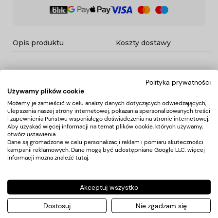
Opis produktu
Koszty dostawy
Opis
Polityka prywatności
Używamy plików cookie
Funkcjonalny kufer kosmetyczny w formie wygodnej,
Możemy je zamieścić w celu analizy danych dotyczących odwiedzających,
ulepszenia naszej strony internetowej, pokazania spersonalizowanych treści
przenośnej walizeczki na kółkach. Idealne rozwiązanie dla
i zapewnienia Państwu wspaniałego doświadczenia na stronie internetowej.
mobilnych kosmetyczek czy wizażystek. Bardzo pojemny.
Aby uzyskać więcej informacji na temat plików cookie, których używamy,
Posiada cztery teleskopowe nogi, dzięki którym możemy
otwórz ustawienia.
odpowiednio wyregulowac wysokość stanowiska. Po
Dane są gromadzone w celu personalizacji reklam i pomiaru skuteczności
bokach lustra oświatlenie. Wewnatrz kuferka dodatkowo
kampanii reklamowych. Dane mogą być udostępniane Google LLC, więcej
cztery składane półeczki na drobne akcesoria. Kolor czarny.
informacji można znaleźć
tutaj
.
Akceptuj wszystko
Koszty dostawy
Dostosuj
Nie zgadzam się