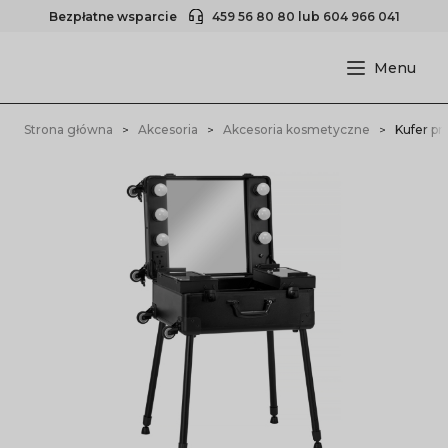
Bezpłatne wsparcie
459 56 80 80
lub
604 966 041
Strona główna
Akcesoria
Akcesoria kosmetyczne
Kufer pr