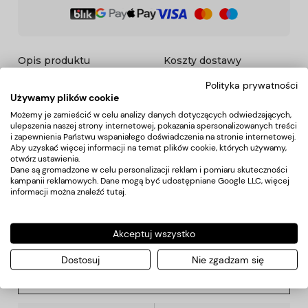
Opis produktu
Koszty dostawy
Polityka prywatności
Używamy plików cookie
Opis
Możemy je zamieścić w celu analizy danych dotyczących odwiedzających,
ulepszenia naszej strony internetowej, pokazania spersonalizowanych treści
i zapewnienia Państwu wspaniałego doświadczenia na stronie internetowej.
Lustro fryzjerskie w czarnej obudowie z uchwytem z tyłu.
Aby uzyskać więcej informacji na temat plików cookie, których używamy,
Idealne do pracy w salonie fryzjerskim, by pokazać klientowi
otwórz ustawienia.
fryzurę z tyłu głowy.
Dane są gromadzone w celu personalizacji reklam i pomiaru skuteczności
kampanii reklamowych. Dane mogą być udostępniane Google LLC, więcej
informacji można znaleźć
tutaj
.
Koszty dostawy
Akceptuj wszystko
Kraj wysyłki:
Dostosuj
Nie zgadzam się