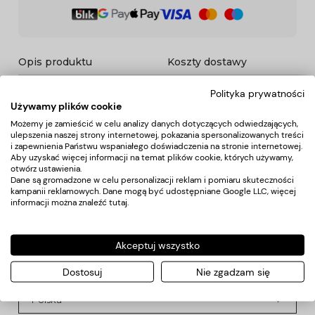
Opis produktu
Koszty dostawy
Polityka prywatności
Używamy plików cookie
Opis
Możemy je zamieścić w celu analizy danych dotyczących odwiedzających,
ulepszenia naszej strony internetowej, pokazania spersonalizowanych treści
i zapewnienia Państwu wspaniałego doświadczenia na stronie internetowej.
Lustro fryzjerskie w czarnej obudowie z uchwytem z dołu.
Aby uzyskać więcej informacji na temat plików cookie, których używamy,
Idealne do pracy w salonie fryzjerskim, by pokazać klientowi
otwórz ustawienia.
fryzurę z tyłu głowy.
Dane są gromadzone w celu personalizacji reklam i pomiaru skuteczności
Średnica lustra : 25 cm
kampanii reklamowych. Dane mogą być udostępniane Google LLC, więcej
informacji można znaleźć
tutaj
.
Koszty dostawy
Akceptuj wszystko
Dostosuj
Nie zgadzam się
Kraj wysyłki: