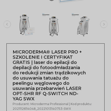
MICRODERMA® LASER PRO +
SZKOLENIE I CERTYFIKAT
GRATIS | laser do epilacji do
depilacji do fotoodmładzania
do redukcji zmian trądzikowych
do usuwania tatuażu do
peelingu węglowego do
usuwania przebarwień LASER
OPT-SHR RF Q-SWITCH ND-
YAG SWX
Producent:
Microderma Professional
| Kod produktu:
20211126114048_20221013140753-SWX