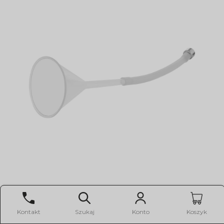
lejek do wody chłodzącej
Kontakt
Szukaj
Konto
Koszyk