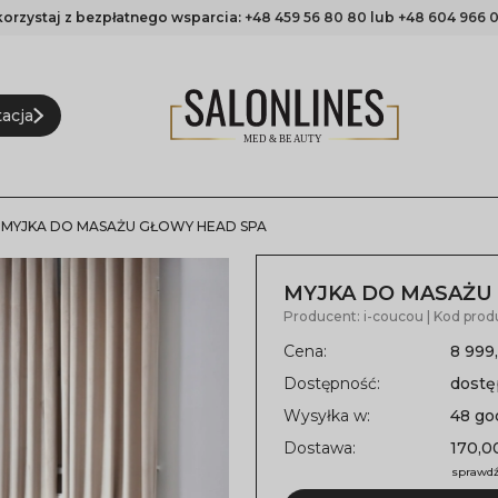
korzystaj z bezpłatnego wsparcia:
+48 459 56 80 80
lub
+48 604 966 0
acja
MYJKA DO MASAŻU GŁOWY HEAD SPA
MYJKA DO MASAŻU
Producent:
i-coucou
| Kod prod
Cena:
8 999
Dostępność:
dost
Wysyłka w:
48 go
Dostawa:
170,00
sprawdź