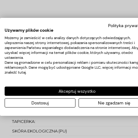
Polityka prywa
WAGA:
Używamy plików cookie
110 K G
Możemy je zamieścić w celu analizy danych dotyczących odwiedzających,
ulepszenia naszej strony internetowej, pokazania spersonalizowanych treści i
WYMIARY CAŁKOWITE:
zapewnienia Państwu wspaniałego doświadczenia na stronie internetowej. Ab
uzyskać więcej informacji na temat plików cookie, których używamy, otwórz
DŁ. 220 CM / SZER. 71 CM / WYS. 76 CM
ustawienia.
Dane są gromadzone w celu personalizacji reklam i pomiaru skuteczności kamp
PRZEZNACZENIE
reklamowych. Dane mogą być udostępniane Google LLC, więcej informacji mo
znaleźć
tutaj
.
ZABIEGI TYPU HEAD SPA / TRYCHOLOGIA
KONSTRUKCJA LEŻANKI / FOTELA:
Akceptuj wszystko
DREWNIANA
W ZESTAWIE:
Dostosuj
Nie zgadzam się
ŁÓŻKO + MYJKA CERAMICZNA + ZESTAW DO SAUNY PAROWEJ
TAPICERKA:
SKÓRA EKOLOGICZNA (PU)