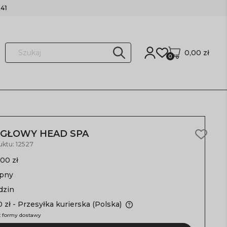
41
0,00 zł
0
 GŁOWY HEAD SPA
uktu:
12527
,00 zł
ępny
dzin
 zł
- Przesyłka kurierska
(Polska)
 formy dostawy