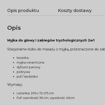
Opis produktu
Koszty dostawy
Opis
Myjka do głowy i zabiegów trychologicznych 2w1
Stacjonarne łóżko do masażu z myjką, przeznaczone do zab
leżanka
myjka ceramiczna
dyfuzor parowy
pokrywa
puf / siedzisko
Wymiary:
Leżanka: 205 x 72 x75 cm
Puf: szerokość 36 cm, wysokość: 45cm