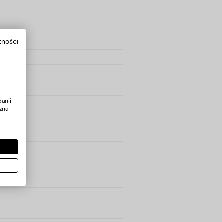
tności
y
anii
żna
 + PUF