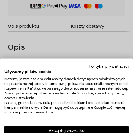
Opis produktu
Koszty dostawy
Opis
Profesjonalna mata podłogowa po fotele fryzjerskie.
Polityka prywatności
Zalety:
Używamy plików cookie
- Wygoda i komfort pracy - wykonana z pianki o wysokiej
gęstości mata pozwala na długie godziny pracy z niewielkim
Możemy je zamieścić w celu analizy danych dotyczących odwiedzających,
ulepszenia naszej strony internetowej, pokazania spersonalizowanych treści
naciskiem na stawy i stopy
i zapewnienia Państwu wspaniałego doświadczenia na stronie internetowej.
- Bezpieczeństwo i trwałość - zaokrąglona krawędź maty
Aby uzyskać więcej informacji na temat plików cookie, których używamy,
zapobiega poślizgnięciom i potknięciom. Ponadto, dzięki
otwórz ustawienia.
zastosowaniu wysokiej jakości materiałów, mata jest
Dane są gromadzone w celu personalizacji reklam i pomiaru skuteczności
odporna na rozdarcia
kampanii reklamowych. Dane mogą być udostępniane Google LLC, więcej
- Wszechstronne zastosowanie - matę można stosować do
informacji można znaleźć
tutaj
.
krzeseł fryzjerskich, stacji do mycia włosów lub dowolnych
stanowisk pracy, wszędzie tam gdzie potrzebny jest komfort
- Łatwa do utrzymania w czystości - wodoodporna
Akceptuj wszystko
powierzchnia ułatwia czyszczenie oraz zamiatanie