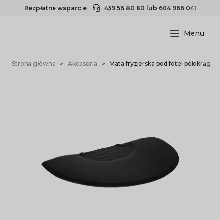
Bezpłatne wsparcie
459 56 80 80
lub
604 966 041
Strona główna
Akcesoria
Mata fryzjerska pod fotel półokrąg