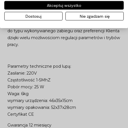
Akceptuj wszystko
funkcjonalność – urządzenie jest bardzo wygodne w
użyciu i posiada bardzo czytelny wyświetlacz cyfrowy,
Dostosuj
Nie zgadzam się
elastyczność – działanie urządzanie można dostosować
do typu wykonywanego zabiegu oraz preferencji Klienta
dzięki wielu możliwościom regulacji parametrów i trybów
pracy.
Parametry techniczne pod lupą:
Zasilanie: 220V
Częstotliwość 1-5MhZ
Pobór mocy: 25 W
Waga: 6kg
wymiary urządzenia: 46x35x15cm
wymiary opakowania: 52x37x28cm
Certyfikat CE
Gwarancja 12 miesięcy