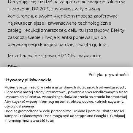
Decydując się już dziś na zaopatrzenie swojego salonu w
urządzenie BR-2015, zostawiasz w tyle swoją
konkurencję, a swoim Klientkom możesz zaoferować
najskuteczniejsze i zawansowane technologicznie
zabiegi redukcji zmarszczek, cellulitu i rozstępów. Efekty
zaskoczą Ciebie i Twoje klientki ponieważ już po
pierwszej sesji skóra jest bardziej napięta i jędrna.
Mezoterapia bezigłowa BR-2015 – wskazania:
Blizny,
Rozstępy,
Polityka prywatności
Używamy plików cookie
Cellulit,
Możemy je zamieścić w celu analizy danych dotyczących odwiedzających,
Redukcja tkanki tłuszczowej,
ulepszenia naszej strony internetowej, pokazania spersonalizowanych treści
Sucha i szorstka skóra,
i zapewnienia Państwu wspaniałego doświadczenia na stronie internetowej.
Aby uzyskać więcej informacji na temat plików cookie, których używamy,
Skóra z oznakami starzenia,
otwórz ustawienia.
Zmarszczki,
Dane są gromadzone w celu personalizacji reklam i pomiaru skuteczności
kampanii reklamowych. Dane mogą być udostępniane Google LLC, więcej
Wypadanie włosów.
informacji można znaleźć
tutaj
.
Mezoterapia bezigłowa BR-2015 – zalety: