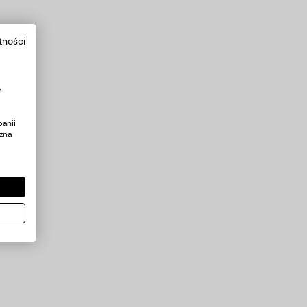
tności
y
anii
żna