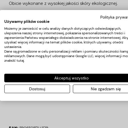
Obicie wykonane z wysokiej jakości skóry ekologicznej.
Polityka prywa
Wymiary:
Używamy plików cookie
-szerokość siedziska: 50cm,
Możemy je zamieścić w celu analizy danych dotyczących odwiedzających,
-głębokość siedziska: 43cm,
ulepszenia naszej strony internetowej, pokazania spersonalizowanych treści i
-wysokość oparcia fotela: 41cm,
zapewnienia Państwu wspaniałego doświadczenia na stronie internetowej. Ab
uzyskać więcej informacji na temat plików cookie, których używamy, otwórz
-wysokość siedziska: 46cm,
ustawienia.
-szerokość misy: 50cm,
Dane są gromadzone w celu personalizacji reklam i pomiaru skuteczności kamp
reklamowych. Dane mogą być udostępniane Google LLC, więcej informacji mo
-długość misy: 56cm,
znaleźć
tutaj
.
-głębokość misy: 26cm,
-wysokość od ziemi (z misą): 99cm,
Akceptuj wszystko
Waga: 42kg,
Wymiary opakowania: 115x66x110cm,
Dostosuj
Nie zgadzam się
Gwarancja 12 miesięcy
EAN:
5906508744529