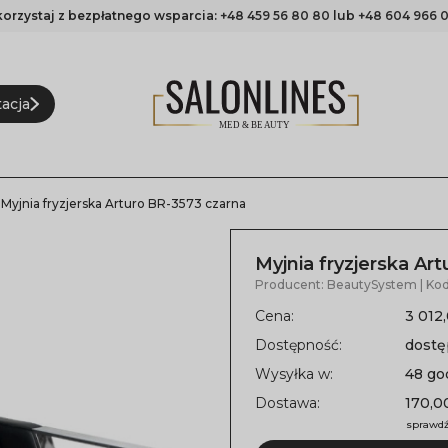
korzystaj z bezpłatnego wsparcia:
+48 459 56 80 80
lub
+48 604 966 0
acja
Myjnia fryzjerska Arturo BR-3573 czarna
Myjnia fryzjerska Ar
Producent:
BeautySystem
| Ko
Cena:
3 012,
Dostępność:
dost
Wysyłka w:
48 go
Dostawa:
170,00
sprawdź