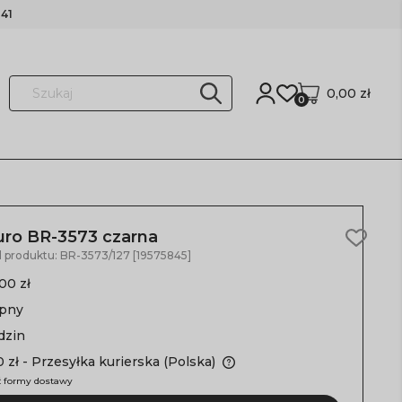
41
0,00 zł
0
turo BR-3573 czarna
d produktu:
BR-3573/127 [19575845]
00 zł
ępny
dzin
 zł
- Przesyłka kurierska
(Polska)
 formy dostawy