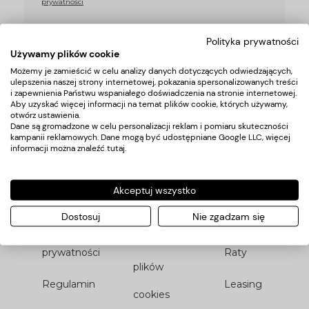
prywatności
Polityka prywatności
Używamy plików cookie
Możemy je zamieścić w celu analizy danych dotyczących odwiedzających,
Pomoc
Moje
Płatności
ulepszenia naszej strony internetowej, pokazania spersonalizowanych treści
konto
i zapewnienia Państwu wspaniałego doświadczenia na stronie internetowej.
Aby uzyskać więcej informacji na temat plików cookie, których używamy,
Zwroty i
Metody
otwórz ustawienia.
Twoje
Dane są gromadzone w celu personalizacji reklam i pomiaru skuteczności
reklamacje
płatności
kampanii reklamowych. Dane mogą być udostępniane Google LLC, więcej
informacji można znaleźć
tutaj
.
zamówienia
Dotacje i
Numer
Ustawienia
Akceptuj wszystko
księgowość
konta
konta
Dostosuj
Nie zgadzam się
Polityka
Comfino
Ustawienia
prywatności
Raty
plików
Regulamin
Leasing
cookies