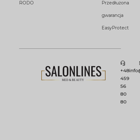
RODO
Przedłużona
gwarancja
EasyProtect
+48
info
459
56
80
80