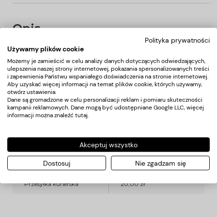
Opis
Polityka prywatności
Używamy plików cookie
Pędzel do nakładania farby.
Możemy je zamieścić w celu analizy danych dotyczących odwiedzających,
Wykonany jest z syntetycznego, elastycznego włosia, które
ulepszenia naszej strony internetowej, pokazania spersonalizowanych treści
równomiernie i dokładnie rozprowadza farbę na włosach,
i zapewnienia Państwu wspaniałego doświadczenia na stronie internetowej.
czego nie daje aplikacja dłońmi.
Aby uzyskać więcej informacji na temat plików cookie, których używamy,
otwórz ustawienia.
Dane są gromadzone w celu personalizacji reklam i pomiaru skuteczności
kampanii reklamowych. Dane mogą być udostępniane Google LLC, więcej
Koszty dostawy
informacji można znaleźć
tutaj
.
Kraj wysyłki:
Akceptuj wszystko
Dostosuj
Nie zgadzam się
Przesyłka kurierska
20,00 zł