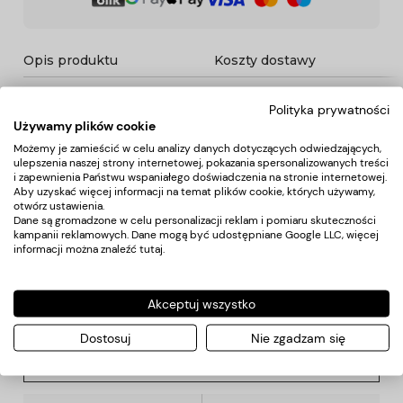
Opis produktu
Koszty dostawy
Polityka prywatności
Opis
Używamy plików cookie
Możemy je zamieścić w celu analizy danych dotyczących odwiedzających,
ulepszenia naszej strony internetowej, pokazania spersonalizowanych treści
Peleryna fryzjerska wykonana jest z wysokiej jakości
i zapewnienia Państwu wspaniałego doświadczenia na stronie internetowej.
materiału (100% polyesrer), przez co włos nie wbija się, lecz
Aby uzyskać więcej informacji na temat plików cookie, których używamy,
ześlizguje się po powierzchni peleryny.
otwórz ustawienia.
Zapinanie jest trwałe i regulowane metalowymi wsuwkami.
Dane są gromadzone w celu personalizacji reklam i pomiaru skuteczności
kampanii reklamowych. Dane mogą być udostępniane Google LLC, więcej
informacji można znaleźć
tutaj
.
Koszty dostawy
Akceptuj wszystko
Kraj wysyłki:
Dostosuj
Nie zgadzam się