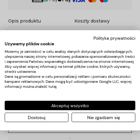
Opis produktu
Koszty dostawy
Polityka prywatności
Opis
Używamy plików cookie
Możemy je zamieścić w celu analizy danych dotyczących odwiedzających,
ulepszenia naszej strony internetowej, pokazania spersonalizowanych treści
Peleryna fryzjerska wykonana jest z wysokiej jakości
i zapewnienia Państwu wspaniałego doświadczenia na stronie internetowej.
materiału (100% polyesrer), przez co włos nie wbija się, lecz
Aby uzyskać więcej informacji na temat plików cookie, których używamy,
ześlizguje się po powierzchni peleryny.
otwórz ustawienia.
Zapinanie jest trwałe i regulowane metalowymi wsuwkami.
Dane są gromadzone w celu personalizacji reklam i pomiaru skuteczności
kampanii reklamowych. Dane mogą być udostępniane Google LLC, więcej
informacji można znaleźć
tutaj
.
Koszty dostawy
Akceptuj wszystko
Kraj wysyłki:
Dostosuj
Nie zgadzam się