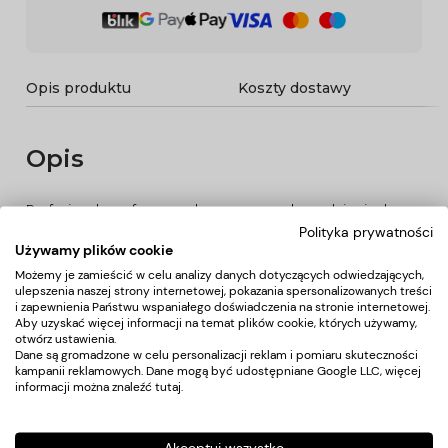
Opis produktu
Koszty dostawy
Opis
Profesjonalny cyfrowy podgrzewacz wosku nadaje się do
wszystkich rodzajów wosków do depilacji. Prosty w
Polityka prywatności
obsłudze. Topi wszystkie rodzaje wosków do depilacji: wosk
Używamy plików cookie
w puszce, wosk twardy, w drażetkach (do podgrzewacza
Możemy je zamieścić w celu analizy danych dotyczących odwiedzających,
dołączony jest garnuszek, w którym można roztopić wosk
ulepszenia naszej strony internetowej, pokazania spersonalizowanych treści
twardy i w drażetkach).
i zapewnienia Państwu wspaniałego doświadczenia na stronie internetowej.
Podgrzewacz posiada specjalne tryby: tryb podgrzewania
Aby uzyskać więcej informacji na temat plików cookie, których używamy,
wosku twardego i tryb podgrzewania wosku w puszce.
otwórz ustawienia.
Ustawiony czas pracy można regulować w zakresie od 0,5
Dane są gromadzone w celu personalizacji reklam i pomiaru skuteczności
kampanii reklamowych. Dane mogą być udostępniane Google LLC, więcej
godziny do 24 godzin.
informacji można znaleźć
tutaj
.
Temperaturę można regulować od 45 st. C do 140 st. C
Dane techniczne:
- moc: 120 W
- pojemność: 500 ml
Akceptuj wszystko