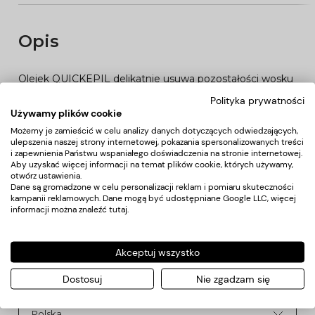
Opis
Olejek QUICKEPIL delikatnie usuwa pozostałości wosku
po depilacji, pozostawia skórę gładką i nawilżoną. Zacząć
Polityka prywatności
Używamy plików cookie
aplikację delikatnymi ruchami masującymi, a następnie
masować energicznie. Przeznaczony do każdego typu
Możemy je zamieścić w celu analizy danych dotyczących odwiedzających,
ulepszenia naszej strony internetowej, pokazania spersonalizowanych treści
skóry.
i zapewnienia Państwu wspaniałego doświadczenia na stronie internetowej.
Zawiera bisabolol, olejek z owoców dzikiej róży, wit. E, A
Aby uzyskać więcej informacji na temat plików cookie, których używamy,
otwórz ustawienia.
oraz olejek z oliwek.
Dane są gromadzone w celu personalizacji reklam i pomiaru skuteczności
Pojemność 1000ml
kampanii reklamowych. Dane mogą być udostępniane Google LLC, więcej
informacji można znaleźć
tutaj
.
Koszty dostawy
Akceptuj wszystko
Dostosuj
Nie zgadzam się
Kraj wysyłki: