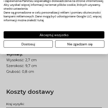
i zapewnienia Państwu wspaniałego doświadczenia na stronie internetowej.
Aby uzyskać więcej informacji na temat plików cookie, których używamy,
otwórz ustawienia.
Dane są gromadzone w celu personalizacji reklam i pomiaru skuteczności
Giętki, różowy separator w kształcie serc jest wygodny w
kampanii reklamowych. Dane mogą być udostępniane Google LLC, więcej
użyciu,
świetnie dopasowuje się do palców
i ich nie
informacji można znaleźć
tutaj
.
uciska. Ułatwia docieranie do trudniej dostępnych
obszarów paznokci. Znacząco usprawni i umili
Akceptuj wszystko
pielęgnację stóp.
Dostosuj
Nie zgadzam się
Opakowanie zawiera
sto sztuk
.
Wymiary:
Wysokość: 2,7 cm
Szerokość: 9,7 cm
Grubość: 0,8 cm
Koszty dostawy
Kraj wysyłki: