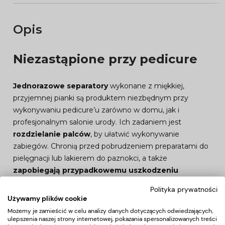
Opis
Niezastąpione przy pedicure
Jednorazowe separatory
wykonane z miękkiej,
przyjemnej pianki są produktem niezbędnym przy
wykonywaniu pedicure’u zarówno w domu, jak i
profesjonalnym salonie urody. Ich zadaniem jest
rozdzielanie palców
, by ułatwić wykonywanie
zabiegów. Chronią przed pobrudzeniem preparatami do
pielęgnacji lub lakierem do paznokci, a także
zapobiegają przypadkowemu uszkodzeniu
stylizacji
.
Polityka prywatności
Używamy plików cookie
Komfort podczas pielęgnacji
Możemy je zamieścić w celu analizy danych dotyczących odwiedzających,
ulepszenia naszej strony internetowej, pokazania spersonalizowanych treści
stóp