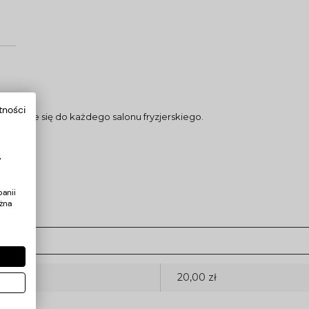
tności
e nadaje się do każdego salonu fryzjerskiego.
y
anii
żna
20,00 zł