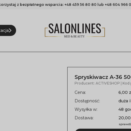
korzystaj z bezpłatnego wsparcia:
+48 459 56 80 80
lub
+48 604 966 0
acja
Spryskiwacz A-36 50
Producent:
ACTIVESHOP
| Kod
Cena:
6,00 z
Dostępność:
duża i
Wysyłka w:
48 go
Dostawa:
20,00
sprawdź