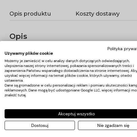
Opis produktu
Koszty dostawy
Opis
Polityka prywa
Spryskiwacz fryzjerski, wykonany z tworzywa sztucznego, idealni
Używamy plików cookie
Trwałe, stabilne wykonanie.
Możemy je zamieścić w celu analizy danych dotyczących odwiedzających,
ulepszenia naszej strony internetowej, pokazania spersonalizowanych treści i
zapewnienia Państwu wspaniałego doświadczenia na stronie internetowej. Ab
uzyskać więcej informacji na temat plików cookie, których używamy, otwórz
Koszty dostawy
ustawienia.
Dane są gromadzone w celu personalizacji reklam i pomiaru skuteczności kamp
reklamowych. Dane mogą być udostępniane Google LLC, więcej informacji mo
znaleźć
tutaj
.
Kraj wysyłki:
Akceptuj wszystko
Przesyłka kurierska
Dostosuj
Nie zgadzam się