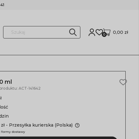
41
0,00 zł
0
0 ml
 produktu:
ACT-141642
ł
lość
dzin
 zł
- Przesyłka kurierska
(Polska)
 formy dostawy