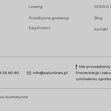
Leasing
SERWIS
Przedłużona gwarancja
Blog
EasyProtect
Kontakt
Nie prowadzimy 
9 56 80 80
info@salonlines.pl
Prezentacja i za
umówieniu spotka
skie i kosmetyczne