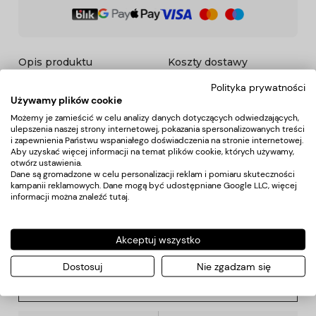
Opis produktu
Koszty dostawy
Polityka prywatności
Używamy plików cookie
Opis
Możemy je zamieścić w celu analizy danych dotyczących odwiedzających,
ulepszenia naszej strony internetowej, pokazania spersonalizowanych treści
i zapewnienia Państwu wspaniałego doświadczenia na stronie internetowej.
Spryskiwacz fryzjerski, wykonany z tworzywa sztucznego,
Aby uzyskać więcej informacji na temat plików cookie, których używamy,
idealnie nadaje się do każdego salonu fryzjerskiego.
otwórz ustawienia.
Trwałe, stabilne wykonanie.
Dane są gromadzone w celu personalizacji reklam i pomiaru skuteczności
kampanii reklamowych. Dane mogą być udostępniane Google LLC, więcej
informacji można znaleźć
tutaj
.
Koszty dostawy
Akceptuj wszystko
Kraj wysyłki:
Dostosuj
Nie zgadzam się