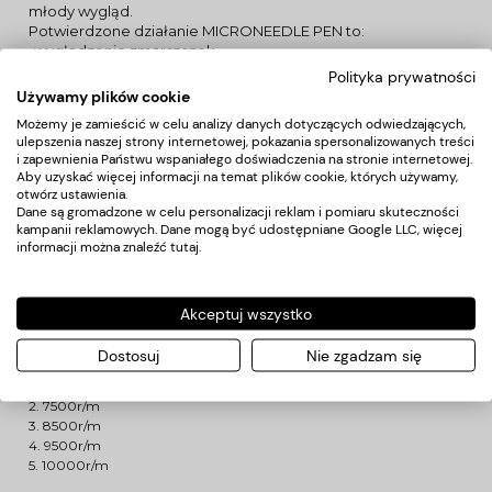
młody wygląd.
Potwierdzone działanie MICRONEEDLE PEN to:
-wygładzenie zmarszczek
-regeneracja skóry
Polityka prywatności
-spłycenie blizn potrądzikowych
Używamy plików cookie
-niwelowanie rozstępów
Możemy je zamieścić w celu analizy danych dotyczących odwiedzających,
-redukcja blizn (redukcja niedoskonałości skóry)
ulepszenia naszej strony internetowej, pokazania spersonalizowanych treści
-zmniejszenie porów
i zapewnienia Państwu wspaniałego doświadczenia na stronie internetowej.
-zapobieganie łysieniu
Aby uzyskać więcej informacji na temat plików cookie, których używamy,
Urządzenie działa bezprzewodowo oraz na kablu, do
otwórz ustawienia.
zestawu dołączona jest ładowarka, dwie litowe baterie oraz
Dane są gromadzone w celu personalizacji reklam i pomiaru skuteczności
solidnie wykonany futerał widoczny na zdjęciach. Posiada 5
kampanii reklamowych. Dane mogą być udostępniane Google LLC, więcej
informacji można znaleźć
tutaj
.
trybów pracy o różnej częstotliwości nakłuć.
Specyfikacja techniczna:
-ilość igieł : 12
-urządzenie wykonane jest ze stali
Akceptuj wszystko
-przedział regulacji długości igły: 0.25 mm - 2.5 mm
-waga 56 g
Dostosuj
Nie zgadzam się
-częstotliwość nakłuć 6500-10000 obr/min
1. 6500r/m
2. 7500r/m
3. 8500r/m
4. 9500r/m
5. 10000r/m