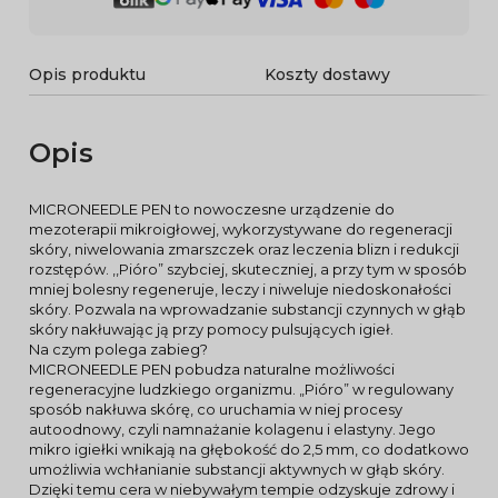
Opis produktu
Koszty dostawy
Opis
MICRONEEDLE PEN to nowoczesne urządzenie do
mezoterapii mikroigłowej, wykorzystywane do regeneracji
skóry, niwelowania zmarszczek oraz leczenia blizn i redukcji
rozstępów. ,,Pióro” szybciej, skuteczniej, a przy tym w sposób
mniej bolesny regeneruje, leczy i niweluje niedoskonałości
skóry. Pozwala na wprowadzanie substancji czynnych w głąb
skóry nakłuwając ją przy pomocy pulsujących igieł.
Na czym polega zabieg?
MICRONEEDLE PEN pobudza naturalne możliwości
regeneracyjne ludzkiego organizmu. „Pióro” w regulowany
sposób nakłuwa skórę, co uruchamia w niej procesy
autoodnowy, czyli namnażanie kolagenu i elastyny. Jego
mikro igiełki wnikają na głębokość do 2,5 mm, co dodatkowo
umożliwia wchłanianie substancji aktywnych w głąb skóry.
Dzięki temu cera w niebywałym tempie odzyskuje zdrowy i