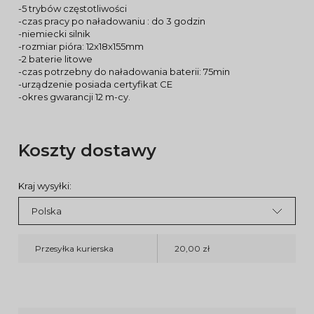
-5 trybów częstotliwości
-czas pracy po naładowaniu : do 3 godzin
-niemiecki silnik
-rozmiar pióra: 12x18x155mm
-2 baterie litowe
-czas potrzebny do naładowania baterii: 75min
-urządzenie posiada certyfikat CE
-okres gwarancji 12 m-cy.
Koszty dostawy
Kraj wysyłki:
Przesyłka kurierska
20,00 zł