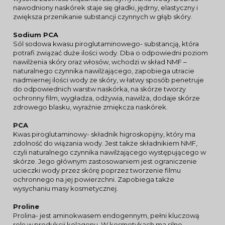
nawodniony naskórek staje się gładki, jędrny, elastyczny i
zwiększa przenikanie substancji czynnych w głąb skóry.
Sodium PCA
Sól sodowa kwasu piroglutaminowego- substancją, która
potrafi związać duże ilości wody. Dba o odpowiedni poziom
nawilżenia skóry oraz włosów, wchodzi w skład NMF –
naturalnego czynnika nawilżającego, zapobiega utracie
nadmiernej ilości wody ze skóry, w łatwy sposób penetruje
do odpowiednich warstw naskórka, na skórze tworzy
ochronny film, wygładza, odżywia, nawilża, dodaje skórze
zdrowego blasku, wyraźnie zmiękcza naskórek.
PCA
Kwas piroglutaminowy- składnik higroskopijny, który ma
zdolność do wiązania wody. Jest także składnikiem NMF,
czyli naturalnego czynnika nawilżającego występującego w
skórze. Jego głównym zastosowaniem jest ograniczenie
ucieczki wody przez skórę poprzez tworzenie filmu
ochronnego na jej powierzchni. Zapobiega także
wysychaniu masy kosmetycznej.
Proline
Prolina- jest aminokwasem endogennym, pełni kluczową
rolę w produkcji kolagenu. W kosmetykach ma silne