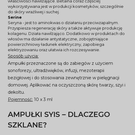
właściwości nawilżające. Betaina coraz częściej
wykorzystywana jest w produkcji kosmetyków, szczególnie
do skóry wrażliwej i suchej.
Serine
Seryna - jest to aminokwas o działaniu przeciwzapalnym.
Przyspiesza regenerację skóry a także aktywuje produkcję
kolagenu. Działa nawilżająco. Dodatkowo w produktach do
włosów ma działanie antystatyczne, zobojętniające
powierzchniowy ładunek elektryczny, zapobiega
elektryzowaniu oraz ułatwia ich rozczesywanie.
Sposób użycia:
Ampułki przeznaczone są do zabiegów z użyciem
sonoforezy, ultradźwięków, infuzji, mezoterapii
bezigłowej i do stosowania zewnętrznie w pielęgnacji
domowej. Aplikować na oczyszczoną skórę twarzy, szyi i
dekoltu.
Pojemność:
10 x 3 ml
AMPUŁKI SYIS – DLACZEGO
SZKLANE?