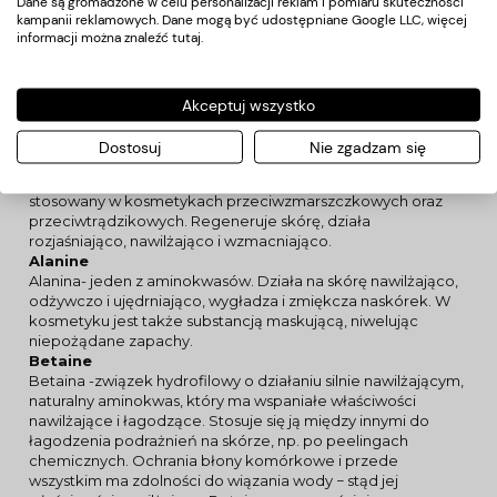
Dane są gromadzone w celu personalizacji reklam i pomiaru skuteczności
chemiczny, obojętny elektrycznie aminokwas egzogenny.
kampanii reklamowych. Dane mogą być udostępniane Google LLC, więcej
Stymuluje syntezę białek w skórze, kolagenu i elastyny,
informacji można znaleźć
tutaj
.
działa przeciwzmarszczkowo, zapobiega utracie jędrności i
elastyczności, wzmacnia odporność skóry na czynniki
zewnętrzne i alergeny. Ma właściwości wygładzające skórę i
włosy oraz regenerujące.
Akceptuj wszystko
Glycine
Glicyna -Białkowy aminokwas alifatyczny i endogenny.
Dostosuj
Nie zgadzam się
Występuje w organizmie, jest jedną z części składowych
kolagenu i pełni funkcję neuroprzekaźnika. Składnik
stosowany w kosmetykach przeciwzmarszczkowych oraz
przeciwtrądzikowych. Regeneruje skórę, działa
rozjaśniająco, nawilżająco i wzmacniająco.
Alanine
Alanina- jeden z aminokwasów. Działa na skórę nawilżająco,
odżywczo i ujędrniająco, wygładza i zmiękcza naskórek. W
kosmetyku jest także substancją maskującą, niwelując
niepożądane zapachy.
Betaine
Betaina -związek hydrofilowy o działaniu silnie nawilżającym,
naturalny aminokwas, który ma wspaniałe właściwości
nawilżające i łagodzące. Stosuje się ją między innymi do
łagodzenia podrażnień na skórze, np. po peelingach
chemicznych. Ochrania błony komórkowe i przede
wszystkim ma zdolności do wiązania wody − stąd jej