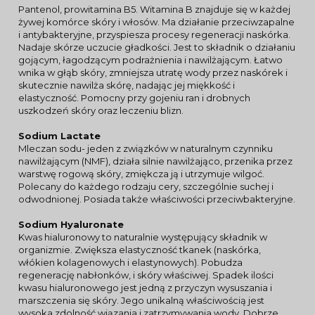
Pantenol, prowitamina B5. Witamina B znajduje się w każdej
żywej komórce skóry i włosów. Ma działanie przeciwzapalne
i antybakteryjne, przyspiesza procesy regeneracji naskórka.
Nadaje skórze uczucie gładkości. Jest to składnik o działaniu
gojącym, łagodzącym podrażnienia i nawilżającym. Łatwo
wnika w głąb skóry, zmniejsza utratę wody przez naskórek i
skutecznie nawilża skórę, nadając jej miękkość i
elastyczność. Pomocny przy gojeniu ran i drobnych
uszkodzeń skóry oraz leczeniu blizn.
Sodium Lactate
Mleczan sodu- jeden z związków w naturalnym czynniku
nawilżającym (NMF), działa silnie nawilżająco, przenika przez
warstwę rogową skóry, zmiękcza ją i utrzymuje wilgoć.
Polecany do każdego rodzaju cery, szczególnie suchej i
odwodnionej. Posiada także właściwości przeciwbakteryjne.
Sodium Hyaluronate
Kwas hialuronowy to naturalnie występujący składnik w
organizmie. Zwiększa elastyczność tkanek (naskórka,
włókien kolagenowych i elastynowych). Pobudza
regenerację nabłonków, i skóry właściwej. Spadek ilości
kwasu hialuronowego jest jedną z przyczyn wysuszania i
marszczenia się skóry. Jego unikalną właściwością jest
wysoka zdolność wiązania i zatrzymywania wody. Dobrze