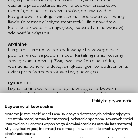
działanie przeciwstarzeniowe i przeciwzmarszczkowe:
ujędrnia, napina i uelastycznia skórę, odnawia włókna
kolagenowe, redukuje zwiotczenia i poprawia owal twarzy;
likwiduje rozstępy i spłyca zmarszczki. Silnie nawilża: w
kontakcie z wodą ma największą (spośród aminokwasów)
zdolność jej wiązania.
Arginine
L-arginina – aminokwas pozyskiwany z brązowego cukru;
podnosi w skórze poziom mocznika (silniej niż aplikowany
zewnętrznie mocznik). Zwiększa nawilżenie naskórka,
wzmacnia barierę lipidową, zmiękcza, goi i koi podrażnienia,
działa przeciwzmarszczkowo i wygładzająco.
Lysine HCL
Lizyna - aminokwas, substancja nawilżająca, odżywcza,
przeciwutleniacz. Stymuluje syntezę białek w skórze,
wykazuje działanie pobudzające wzrost włosów,
Polityka prywatności
kondycjonuje, nawilża, wygładza i wzmacnia skórę i włosy.
Używamy plików cookie
Działa przeciwzmarszczkowo, a także wzmacnia skórę
Możemy je zamieścić w celu analizy danych dotyczących odwiedzających,
wrażliwą i alergiczną.
ulepszenia naszej strony internetowej, pokazania spersonalizowanych treści
i zapewnienia Państwu wspaniałego doświadczenia na stronie internetowej.
Treonina
Aby uzyskać więcej informacji na temat plików cookie, których używamy,
Kwas α-amino-β-hydroksymasłowy, organiczny związek
otwórz ustawienia.