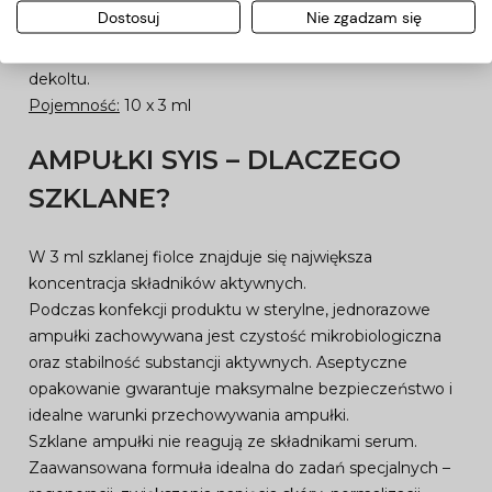
sonoforezy, ultradźwięków, infuzji, mezoterapii
Dostosuj
Nie zgadzam się
bezigłowej i do stosowania zewnętrznie w pielęgnacji
domowej. Aplikować na oczyszczoną skórę twarzy, szyi i
dekoltu.
Pojemność:
10 x 3 ml
AMPUŁKI SYIS – DLACZEGO
SZKLANE?
W 3 ml szklanej fiolce znajduje się największa
koncentracja składników aktywnych.
Podczas konfekcji produktu w sterylne, jednorazowe
ampułki zachowywana jest czystość mikrobiologiczna
oraz stabilność substancji aktywnych. Aseptyczne
opakowanie gwarantuje maksymalne bezpieczeństwo i
idealne warunki przechowywania ampułki.
Szklane ampułki nie reagują ze składnikami serum.
Zaawansowana formuła idealna do zadań specjalnych –