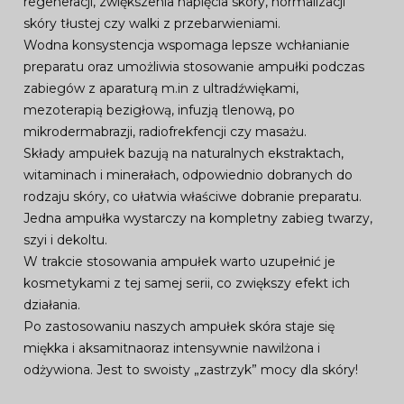
regeneracji, zwiększenia napięcia skóry, normalizacji
skóry tłustej czy walki z przebarwieniami.
Wodna konsystencja wspomaga lepsze wchłanianie
preparatu oraz umożliwia stosowanie ampułki podczas
zabiegów z aparaturą m.in z ultradźwiękami,
mezoterapią bezigłową, infuzją tlenową, po
mikrodermabrazji, radiofrekfencji czy masażu.
Składy ampułek bazują na naturalnych ekstraktach,
witaminach i minerałach, odpowiednio dobranych do
rodzaju skóry, co ułatwia właściwe dobranie preparatu.
Jedna ampułka wystarczy na kompletny zabieg twarzy,
szyi i dekoltu.
W trakcie stosowania ampułek warto uzupełnić je
kosmetykami z tej samej serii, co zwiększy efekt ich
działania.
Po zastosowaniu naszych ampułek skóra staje się
miękka i aksamitnaoraz intensywnie nawilżona i
odżywiona. Jest to swoisty „zastrzyk” mocy dla skóry!