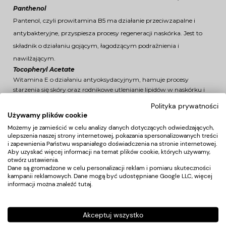
Panthenol
Pantenol, czyli prowitamina B5 ma działanie przeciwzapalne i
antybakteryjne, przyspiesza procesy regeneracji naskórka. Jest to
składnik o działaniu gojącym, łagodzącym podrażnienia i
nawilżającym.
Tocopheryl Acetate
Witamina E o działaniu antyoksydacyjnym, hamuje procesy
starzenia się skóry oraz rodnikowe utlenianie lipidów w naskórku i
skórze właściwej. Odbudowuje naturalną barierę naskórkową i
Polityka prywatności
skutecznie zapobiega podrażnieniom. Hamuje transepidermalną
Używamy plików cookie
utratę wody(TEWL) wpływając na poprawę nawilżenia skóry.
Możemy je zamieścić w celu analizy danych dotyczących odwiedzających,
Zapobiega powstawaniu stanów zapalnych, wzmacnia ściany
ulepszenia naszej strony internetowej, pokazania spersonalizowanych treści
naczyń krwionośnych i poprawia ukrwienie skóry.
i zapewnienia Państwu wspaniałego doświadczenia na stronie internetowej.
Aby uzyskać więcej informacji na temat plików cookie, których używamy,
otwórz ustawienia.
Lactic Acid
Dane są gromadzone w celu personalizacji reklam i pomiaru skuteczności
Kwas mlekowy ma właściwości nawilżające dzięki zdolności
kampanii reklamowych. Dane mogą być udostępniane Google LLC, więcej
przenikania przez warstwę rogową naskórka. Zmiękcza oraz
informacji można znaleźć
tutaj
.
złuszcza zrogowaciały naskórek.
Sposób użycia:
Ampułki przeznaczone są do zabiegów z użyciem
Akceptuj wszystko