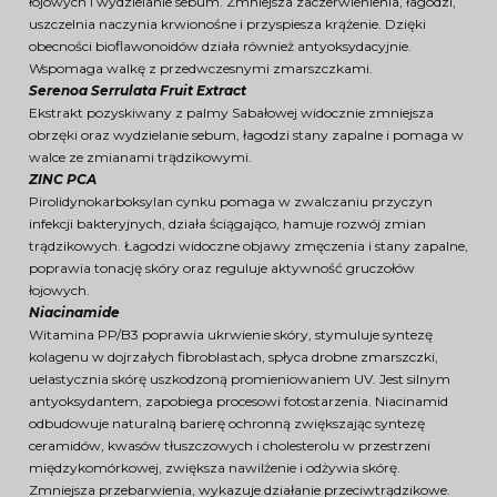
łojowych i wydzielanie sebum. Zmniejsza zaczerwienienia, łagodzi,
uszczelnia naczynia krwionośne i przyspiesza krążenie. Dzięki
obecności bioflawonoidów działa również antyoksydacyjnie.
Wspomaga walkę z przedwczesnymi zmarszczkami.
Serenoa Serrulata Fruit Extract
Ekstrakt pozyskiwany z palmy Sabałowej widocznie zmniejsza
obrzęki oraz wydzielanie sebum, łagodzi stany zapalne i pomaga w
walce ze zmianami trądzikowymi.
ZINC PCA
Pirolidynokarboksylan cynku pomaga w zwalczaniu przyczyn
infekcji bakteryjnych, działa ściągająco, hamuje rozwój zmian
trądzikowych. Łagodzi widoczne objawy zmęczenia i stany zapalne,
poprawia tonację skóry oraz reguluje aktywność gruczołów
łojowych.
Niacinamide
Witamina PP/B3 poprawia ukrwienie skóry, stymuluje syntezę
kolagenu w dojrzałych fibroblastach, spłyca drobne zmarszczki,
uelastycznia skórę uszkodzoną promieniowaniem UV. Jest silnym
antyoksydantem, zapobiega procesowi fotostarzenia. Niacinamid
odbudowuje naturalną barierę ochronną zwiększając syntezę
ceramidów, kwasów tłuszczowych i cholesterolu w przestrzeni
międzykomórkowej, zwiększa nawilżenie i odżywia skórę.
Zmniejsza przebarwienia, wykazuje działanie przeciwtrądzikowe.