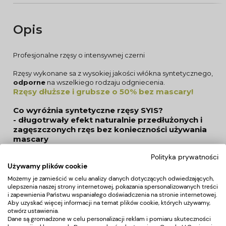
Opis
Profesjonalne rzęsy o intensywnej czerni
Rzęsy wykonane sa z wysokiej jakości włókna syntetycznego,
odporne
na wszelkiego rodzaju odgniecenia.
Rzęsy dłuższe i grubsze o 50% bez mascary!
Co wyróżnia syntetyczne rzęsy SYIS?
- długotrwały efekt naturalnie przedłużonych i
zagęszczonych rzęs bez konieczności używania
mascary
- szeroki wybór grubości i długości i kształtu
Polityka prywatności
rzęs
Używamy plików cookie
- odporność są na wodę, ciepło i odgniecenia
- bezbolesna aplikacja bez negatywnego
Możemy je zamieścić w celu analizy danych dotyczących odwiedzających,
ulepszenia naszej strony internetowej, pokazania spersonalizowanych treści
wpływu na powieki i naturalne rzęsy
i zapewnienia Państwu wspaniałego doświadczenia na stronie internetowej.
Aby uzyskać więcej informacji na temat plików cookie, których używamy,
otwórz ustawienia.
Produkty SYIS do przedłużania i zagęszczania
Dane są gromadzone w celu personalizacji reklam i pomiaru skuteczności
rzęs umożliwiają aplikację rzęs metodą 1:1.
Polega