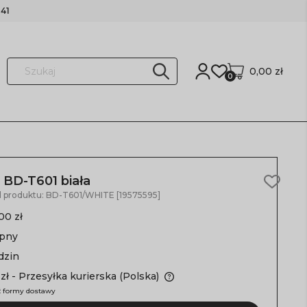
41
0,00 zł
0
BD-T601 biała
d produktu:
BD-T601/WHITE [19575595]
00 zł
ępny
dzin
zł
- Przesyłka kurierska
(Polska)
 formy dostawy