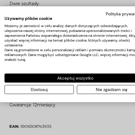
Dwie szuflady.
Polityka prywa
Używamy plików cookie
Dane techniczne:
Możemy je zamieścić w celu analizy danych dotyczących odwiedzających,
ulepszenia naszej strony internetowej, pokazania spersonalizowanych treści i
Kolor: biały,
zapewnienia Państwu wspaniałego doświadczenia na stronie internetowej. Ab
Materiał: drewno,
uzyskać więcej informacji na temat plików cookie, których używamy, otwórz
ustawienia.
Wymiary:
Dane są gromadzone w celu personalizacji reklam i pomiaru skuteczności kamp
-wysokość 82cm,
reklamowych. Dane mogą być udostępniane Google LLC, więcej informacji mo
znaleźć
tutaj
.
-szerokość 55cm,
-głębokość 40cm,
-wymiary półkek 50x30cm,
Akceptuj wszystko
-wymiary szuflad 46x29cm i wys 8cm,
Dostosuj
Nie zgadzam się
Wymiary opakowania: 61x46x82cm,
Waga: 35kg,
Gwarancja: 12miesięcy
EAN:
5906508743935