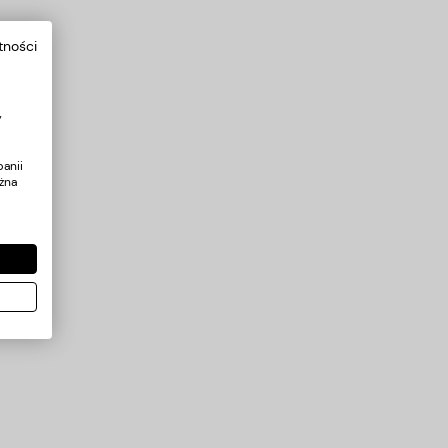
tności
y
anii
żna