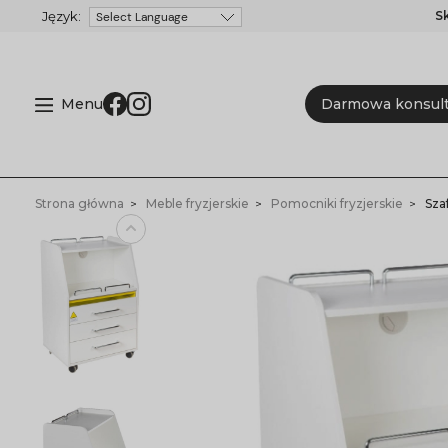
S
Powered by
Menu
Darmowa konsult
Strona główna
Meble fryzjerskie
Pomocniki fryzjerskie
Sza