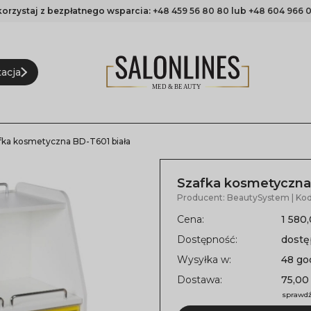
korzystaj z bezpłatnego wsparcia:
+48 459 56 80 80
lub
+48 604 966 0
acja
fka kosmetyczna BD-T601 biała
Szafka kosmetyczna 
Producent:
BeautySystem
| Ko
Cena:
1 580,
Dostępność:
dost
Wysyłka w:
48 go
Dostawa:
75,00 
sprawdź