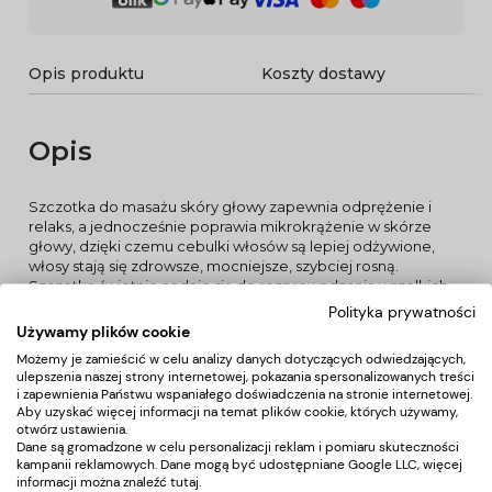
Opis produktu
Koszty dostawy
Opis
Szczotka do masażu skóry głowy zapewnia odprężenie i
relaks, a jednocześnie poprawia mikrokrążenie w skórze
głowy, dzięki czemu cebulki włosów są lepiej odżywione,
włosy stają się zdrowsze, mocniejsze, szybciej rosną.
Szczotka świetnie nadaje się do rozprowadzania wszelkich
odżywek i szamponów. Szczotka wykonana jest z
Polityka prywatności
przezroczystego tworzywa sztucznego. Bolce masujące
Używamy plików cookie
wykonane są z elastycznego tworzywa i mają zaokrąglone
Możemy je zamieścić w celu analizy danych dotyczących odwiedzających,
końce dzięki czemu masaż jest łagodny i przyjemny.
ulepszenia naszej strony internetowej, pokazania spersonalizowanych treści
Polecana do rozprowadzania kosmetyków
i zapewnienia Państwu wspaniałego doświadczenia na stronie internetowej.
Lekka i poręczna
Aby uzyskać więcej informacji na temat plików cookie, których używamy,
Bolce masujące wykonane są z elastycznego miękkiego
otwórz ustawienia.
tworzywa
Dane są gromadzone w celu personalizacji reklam i pomiaru skuteczności
Zajmuje mało miejsca
kampanii reklamowych. Dane mogą być udostępniane Google LLC, więcej
informacji można znaleźć
tutaj
.
Poprawia mikrokrążenie w skórze głowy