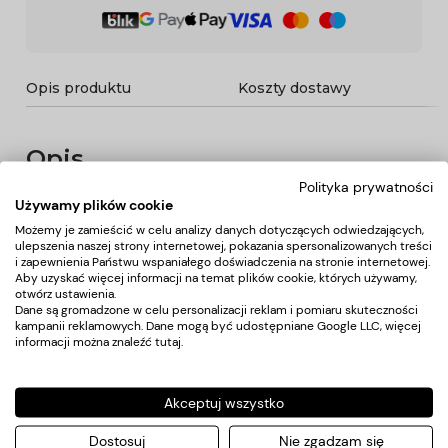
Opis produktu
Koszty dostawy
Opis
Polityka prywatności
Używamy plików cookie
Kartacz wykonany w 100% ze szczeciny dzika! Szczotka do
brody i wąsów to produkt, który powinien mieć każdy
Możemy je zamieścić w celu analizy danych dotyczących odwiedzających,
ulepszenia naszej strony internetowej, pokazania spersonalizowanych treści
brodaty mężczyzna. Idealnie sprawdza się w trakcie
i zapewnienia Państwu wspaniałego doświadczenia na stronie internetowej.
codziennej pielęgnacji przy rozczesywaniu brody i
Aby uzyskać więcej informacji na temat plików cookie, których używamy,
nadawaniu perfekcyjnego kształtu.
otwórz ustawienia.
Właściwości:
Dane są gromadzone w celu personalizacji reklam i pomiaru skuteczności
skuteczna pielęgnacja i stylizacja brody
kampanii reklamowych. Dane mogą być udostępniane Google LLC, więcej
zdyscyplinowanie niegrzecznego zarostu
informacji można znaleźć
tutaj
.
łagodny masaż skóry twarzy
wsparcie przy rozprowadzaniu olejku do brody
Akceptuj wszystko
Dostosuj
Nie zgadzam się
Koszty dostawy