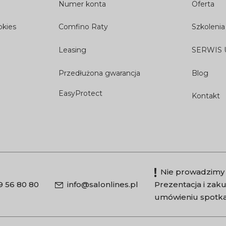
Numer konta
Oferta
okies
Comfino Raty
Szkolenia
Leasing
SERWIS
Przedłużona gwarancja
Blog
EasyProtect
Kontakt
Nie prowadzimy 
9 56 80 80
info@salonlines.pl
Prezentacja i za
umówieniu spotka