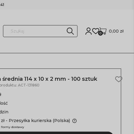
41
0,00 zł
0
średnia 114 x 10 x 2 mm - 100 sztuk
 produktu:
ACT-131860
ł
lość
dzin
 zł
- Przesyłka kurierska
(Polska)
 formy dostawy