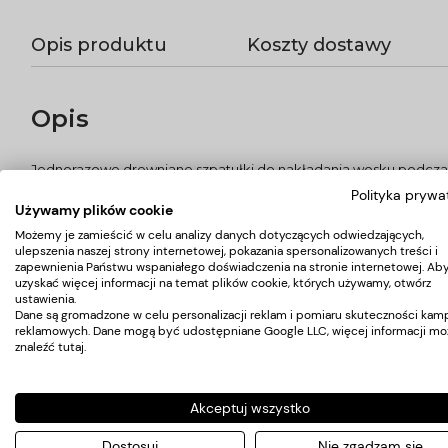
Opis produktu
Koszty dostawy
Opis
Jednorazowe drewniane szpatułki do nakładania wosku podczas 
- drewniane, niejałowe,
Polityka prywa
- ilość 100 szt.
Używamy plików cookie
- do depilacji woskiem, pastą cukrową,
Możemy je zamieścić w celu analizy danych dotyczących odwiedzających,
- do parafiny, masek kosmetycznych
ulepszenia naszej strony internetowej, pokazania spersonalizowanych treści i
Bardzo wygodne do pracy precyzyjnej np. przy wąsiku.
zapewnienia Państwu wspaniałego doświadczenia na stronie internetowej. Ab
uzyskać więcej informacji na temat plików cookie, których używamy, otwórz
ustawienia.
Dane są gromadzone w celu personalizacji reklam i pomiaru skuteczności kamp
Koszty dostawy
reklamowych. Dane mogą być udostępniane Google LLC, więcej informacji mo
znaleźć
tutaj
.
Kraj wysyłki:
Akceptuj wszystko
Dostosuj
Nie zgadzam się