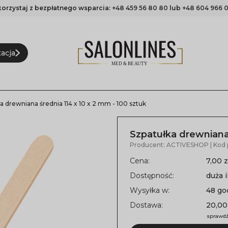
korzystaj z bezpłatnego wsparcia:
+48 459 56 80 80
lub
+48 604 966 0
acja
a drewniana średnia 114 x 10 x 2 mm - 100 sztuk
Szpatułka drewniana 
Producent:
ACTIVESHOP
| Kod
Cena:
7,00 z
Dostępność:
duża i
Wysyłka w:
48 go
Dostawa:
20,00
sprawdź