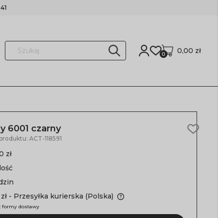
41
0,00 zł
0
y 6001 czarny
 produktu:
ACT-118591
0 zł
lość
dzin
 zł
- Przesyłka kurierska
(Polska)
 formy dostawy