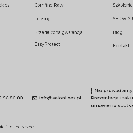
okies
Comfino Raty
Szkolenia
Leasing
SERWIS
Przedłużona gwarancja
Blog
EasyProtect
Kontakt
Nie prowadzimy 
9 56 80 80
info@salonlines.pl
Prezentacja i za
umówieniu spotka
skie i kosmetyczne