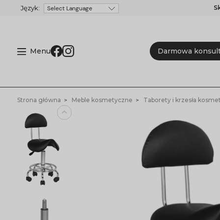
S
Powered by
Menu
Darmowa konsult
Strona główna
Meble kosmetyczne
Taborety i krzesła kosme