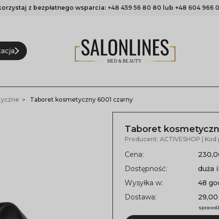
korzystaj z bezpłatnego wsparcia:
+48 459 56 80 80
lub
+48 604 966 0
acja
tyczne
Taboret kosmetyczny 6001 czarny
Taboret kosmetyczn
Producent:
ACTIVESHOP
| Kod
Cena:
230,0
Dostępność:
duża i
Wysyłka w:
48 go
Dostawa:
29,00
sprawdź