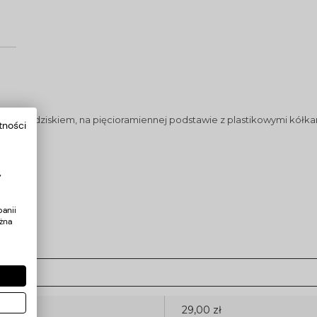
nym siedziskiem, na pięcioramiennej podstawie z plastikowymi kółka
tności
y
anii
żna
29,00 zł