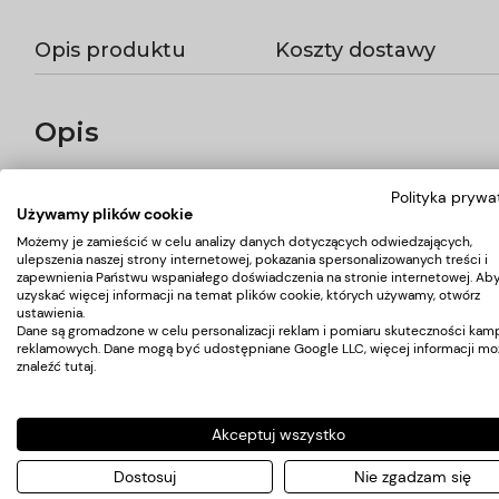
Opis produktu
Koszty dostawy
Opis
Wygodny, stabilny taboret kosmetyczny z oparciem, z profilowa
Polityka prywa
kosmetycznym.
Używamy plików cookie
wymiary paczki
40x40x23 cm
Możemy je zamieścić w celu analizy danych dotyczących odwiedzających,
ulepszenia naszej strony internetowej, pokazania spersonalizowanych treści i
zapewnienia Państwu wspaniałego doświadczenia na stronie internetowej. Ab
uzyskać więcej informacji na temat plików cookie, których używamy, otwórz
ustawienia.
Koszty dostawy
Dane są gromadzone w celu personalizacji reklam i pomiaru skuteczności kamp
reklamowych. Dane mogą być udostępniane Google LLC, więcej informacji mo
znaleźć
tutaj
.
Kraj wysyłki:
Akceptuj wszystko
Dostosuj
Nie zgadzam się
Przesyłka kurierska