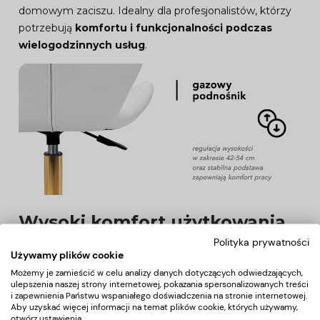
domowym zaciszu. Idealny dla profesjonalistów, którzy
potrzebują
komfortu i funkcjonalności podczas
wielogodzinnych usług
.
Wysoki komfort użytkowania
Polityka prywatności
Używamy plików cookie
Wydajny podnośnik gazowy
pozwala na łatwą
Możemy je zamieścić w celu analizy danych dotyczących odwiedzających,
regulację wysokości siedziska
w granicach 42-54 cm
.
ulepszenia naszej strony internetowej, pokazania spersonalizowanych treści
Umożliwia to
dopasowanie krzesła do
i zapewnienia Państwu wspaniałego doświadczenia na stronie internetowej.
Aby uzyskać więcej informacji na temat plików cookie, których używamy,
indywidualnych potrzeb
oraz przeprowadzanych
otwórz ustawienia.