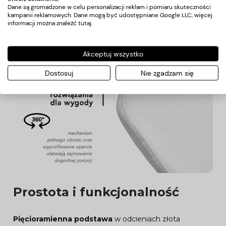
usług,
zapewniając wysoki komfort użytkowania
–
Dane są gromadzone w celu personalizacji reklam i pomiaru skuteczności
kampanii reklamowych. Dane mogą być udostępniane Google LLC, więcej
zarówno podczas wykonywania makijażu, stylizacji brwi,
informacji można znaleźć
tutaj
.
jak i w trakcie innych czynności. Wyprofilowane oparcie
zapewnia
odpowiednie wsparcie pleców
. Krzesło
Akceptuj wszystko
wyposażone jest w
mechanizm pełnego obrotu
, co
poprawia efektywność i wygodę pracy.
Dostosuj
Nie zgadzam się
Prostota i funkcjonalność
Pięcioramienna podstawa
w odcieniach złota