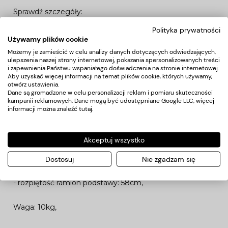
Sprawdź szczegóły:
Podstawa wyposażona w 5 podgumowanych kółek.
Polityka prywatności
Poduszka wykonana z wysokiej jakości elastycznej
Używamy plików cookie
pianki.
Możemy je zamieścić w celu analizy danych dotyczących odwiedzających,
ulepszenia naszej strony internetowej, pokazania spersonalizowanych treści
Tapicerka bezszwowa TECHNOGEL.
i zapewnienia Państwu wspaniałego doświadczenia na stronie internetowej.
Hydraulicznie regulowana wysokość.
Aby uzyskać więcej informacji na temat plików cookie, których używamy,
otwórz ustawienia.
Wygodne podparcie pleców.
Dane są gromadzone w celu personalizacji reklam i pomiaru skuteczności
kampanii reklamowych. Dane mogą być udostępniane Google LLC, więcej
informacji można znaleźć
tutaj
.
Wymiary:
- regulowana wysokość: 52cm- 67cm
Akceptuj wszystko
- wysokość oparcia 28cm
- szerokość siedziska: 45cm
Dostosuj
Nie zgadzam się
- głębokość siedziska: 40cm
- rozpiętość ramion podstawy: 58cm,
Waga: 10kg,