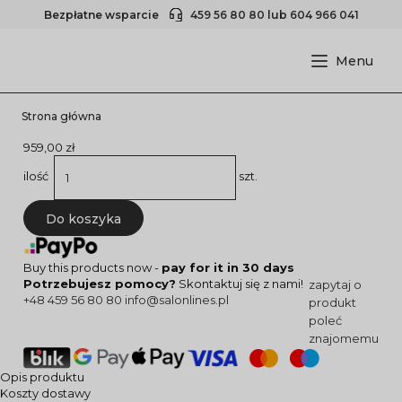
Bezpłatne wsparcie
459 56 80 80
lub
604 966 041
Strona główna
959,00 zł
ilość
szt.
Do koszyka
Buy this products now -
pay for it in 30 days
Potrzebujesz pomocy?
Skontaktuj się z nami!
zapytaj o
+48 459 56 80 80
info@salonlines.pl
produkt
poleć
znajomemu
Opis produktu
Koszty dostawy