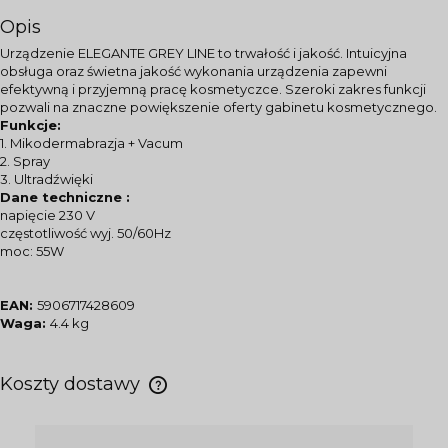
Opis
Urządzenie ELEGANTE GREY LINE to trwałość i jakość. Intuicyjna
obsługa oraz świetna jakość wykonania urządzenia zapewni
efektywną i przyjemną pracę kosmetyczce. Szeroki zakres funkcji
pozwali na znaczne powiększenie oferty gabinetu kosmetycznego.
Funkcje:
1. Mikodermabrazja + Vacum
2. Spray
3. Ultradźwięki
Dane techniczne :
napięcie 230 V
częstotliwość wyj. 50/60Hz
moc: 55W
EAN:
5906717428609
Waga:
4.4 kg
Koszty dostawy