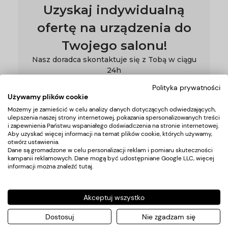
Uzyskaj indywidualną
ofertę na urządzenia do
Twojego salonu!
Nasz doradca skontaktuje się z Tobą w ciągu
24h
Polityka prywatności
Używamy plików cookie
Możemy je zamieścić w celu analizy danych dotyczących odwiedzających,
*Podając swój adres email wyrażasz zgodę na naszą
politykę
prywatności
ulepszenia naszej strony internetowej, pokazania spersonalizowanych treści
i zapewnienia Państwu wspaniałego doświadczenia na stronie internetowej.
Aby uzyskać więcej informacji na temat plików cookie, których używamy,
otwórz ustawienia.
Dane są gromadzone w celu personalizacji reklam i pomiaru skuteczności
kampanii reklamowych. Dane mogą być udostępniane Google LLC, więcej
informacji można znaleźć
tutaj
.
Pomoc
Moje
Płatności
konto
Zwroty i
Metody
Akceptuj wszystko
Twoje
reklamacje
płatności
Dostosuj
Nie zgadzam się
zamówienia