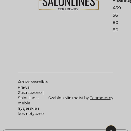
+48
info
459
56
80
80
©2026 Wszelkie
Prawa
Zastrzeżone |
Salonlines -
Szablon Minimalist by
Ecommercy
meble
fryzjerskie i
kosmetyczne