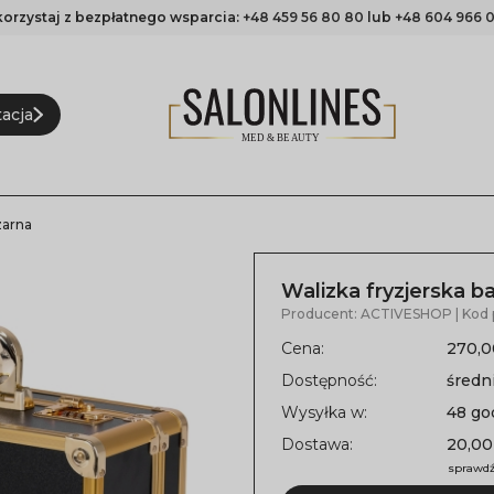
korzystaj z bezpłatnego wsparcia:
+48 459 56 80 80
lub
+48 604 966 0
acja
zarna
Walizka fryzjerska b
Producent:
ACTIVESHOP
| Kod
Cena:
270,0
Dostępność:
średni
Wysyłka w:
48 go
Dostawa:
20,00
sprawdź