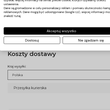
uzyskać więcej informacji na temat plików cookie, których używamy, otwórz
Walizka wykonana z wysokiej jakości materiałów charaktery
ustawienia.
nadaje walizce
wyjątkowy, profesjonalny wygląd
, który 
Dane są gromadzone w celu personalizacji reklam i pomiaru skuteczności kamp
reklamowych. Dane mogą być udostępniane Google LLC, więcej informacji mo
elegancją
. Wygodny uchwyt ułatwia przenoszenie, czyniąc
znaleźć
tutaj
.
Wymiary podano na zdjęciu.
Zdjęcia poglądowe.
Walizka sprzedawana bez zawartości.
Akceptuj wszystko
Elementy złote są lakierowane. Uszkodzenia mechaniczne po
Dostosuj
Nie zgadzam się
Koszty dostawy
Kraj wysyłki:
Przesyłka kurierska