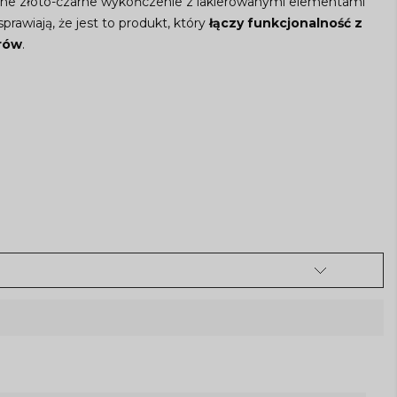
ne złoto-czarne wykończenie z lakierowanymi elementami
prawiają, że jest to produkt, który
łączy funkcjonalność z
erów
.