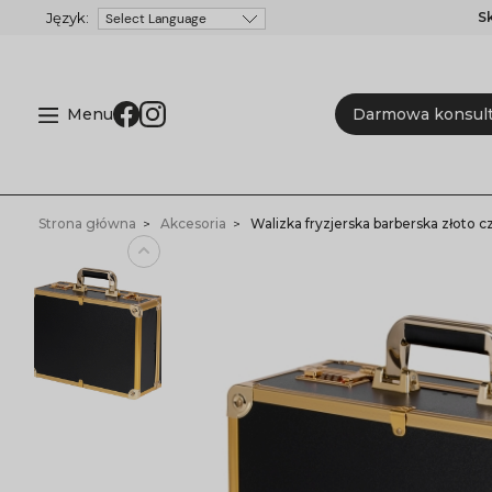
S
Powered by
Menu
Darmowa konsult
Strona główna
Akcesoria
Walizka fryzjerska barberska złoto c