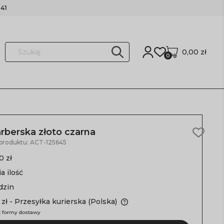
41
0,00 zł
0
arberska złoto czarna
 produktu:
ACT-125645
0 zł
a ilość
dzin
 zł
- Przesyłka kurierska
(Polska)
 formy dostawy