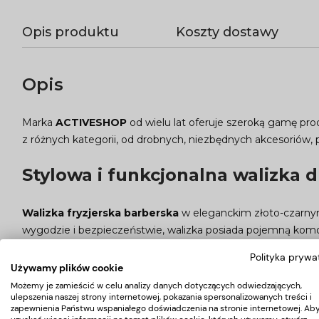
Opis produktu
Koszty dostawy
Opis
Marka
ACTIVESHOP
od wielu lat oferuje szeroką gamę pr
z różnych kategorii, od drobnych, niezbędnych akcesoriów, 
Stylowa i funkcjonalna walizka d
Walizka fryzjerska barberska
w eleganckim złoto-czarnym
wygodzie i bezpieczeństwie, walizka posiada pojemną komo
przechowywanie
nożyczek, szczotek i innych drobnych ak
Polityka prywa
Używamy plików cookie
Stylowy i funkcjonalny organize
Możemy je zamieścić w celu analizy danych dotyczących odwiedzających,
ulepszenia naszej strony internetowej, pokazania spersonalizowanych treści i
zapewnienia Państwu wspaniałego doświadczenia na stronie internetowej. Ab