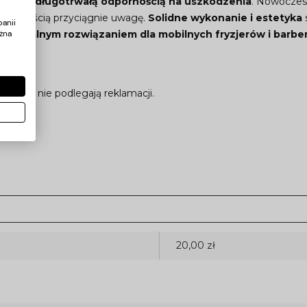
zuje się
długotrwałą odpornością na uszkodzenia
. Nowoczes
z pewnością przyciągnie uwagę.
Solidne wykonanie i estetyka
s
anii
żna
 ją
idealnym rozwiązaniem dla mobilnych fryzjerów i barb
włoki nie podlegają reklamacji.
20,00 zł