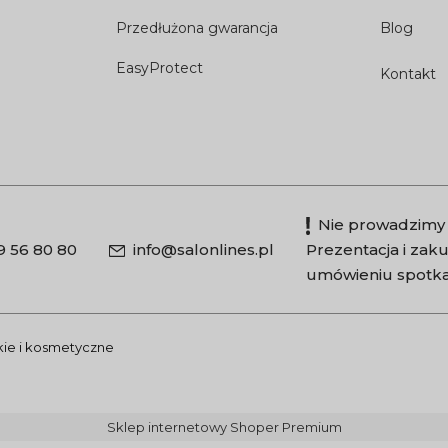
Przedłużona gwarancja
Blog
EasyProtect
Kontakt
Nie prowadzimy 
9 56 80 80
info@salonlines.pl
Prezentacja i za
umówieniu spotka
skie i kosmetyczne
Sklep internetowy Shoper Premium