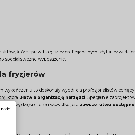
oduktów, które sprawdzają się w profesjonalnym użytku w wielu
po specjalistyczne wyposażenie.
la fryzjerów
 wykończeniu to doskonały wybór dla profesjonalistów ceniąc
rę, która
ułatwia organizację narzędzi
. Specjalnie zaprojekt
cesoriów, dzięki czemu wszystko jest
zawsze łatwo dostępne
tności
r
y