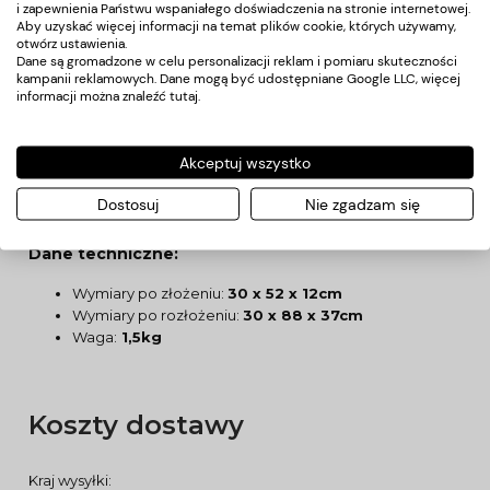
i zapewnienia Państwu wspaniałego doświadczenia na stronie internetowej.
Prosta obsługa i możliwość łatwego transportu.
Aby uzyskać więcej informacji na temat plików cookie, których używamy,
otwórz ustawienia.
Dane są gromadzone w celu personalizacji reklam i pomiaru skuteczności
# Uniwersalność
kampanii reklamowych. Dane mogą być udostępniane Google LLC, więcej
Pasuje do wszystkich składanych łóżek dostępnych w
informacji można znaleźć
tutaj
.
naszej ofercie.
# Dodatkowe zabezpieczenie
Akceptuj wszystko
Wyposażony w linkę do stabilnego mocowania łóżka
Dostosuj
Nie zgadzam się
podczas transportu.
Dane techniczne:
Wymiary po złożeniu:
30 x 52 x 12cm
Wymiary po rozłożeniu:
30 x 88 x 37cm
Waga:
1,5kg
Koszty dostawy
Kraj wysyłki: