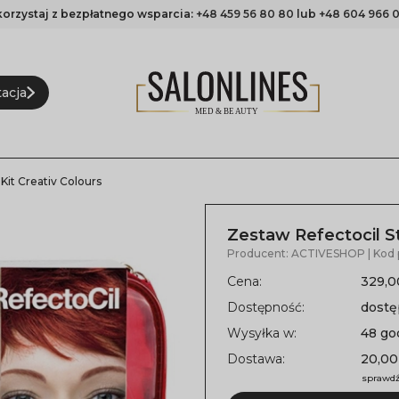
korzystaj z bezpłatnego wsparcia:
+48 459 56 80 80
lub
+48 604 966 0
acja
Kit Creativ Colours
Zestaw Refectocil St
Producent:
ACTIVESHOP
| Kod
Cena:
329,0
Dostępność:
dost
Wysyłka w:
48 go
Dostawa:
20,00
sprawdź