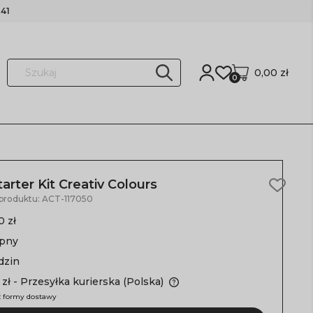
41
0,00 zł
0
arter Kit Creativ Colours
 produktu:
ACT-117050
0 zł
ępny
dzin
 zł
- Przesyłka kurierska
(Polska)
 formy dostawy