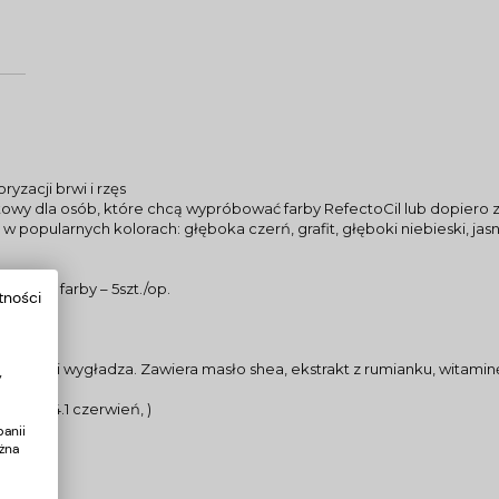
yzacji brwi i rzęs
artowy dla osób, które chcą wypróbować farby RefectoCil lub dopiero 
w popularnych kolorach: głęboka czerń, grafit, głęboki niebieski, jasn
adania farby – 5szt./op.
tności
0ml
100ml
wia ją i wygładza. Zawiera masło shea, ekstrakt z rumianku, witaminę
y
ny brąz, 4.1 czerwień, )
anii
żna