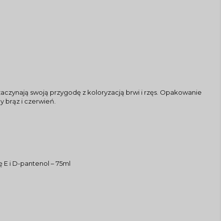
zaczynają swoją przygodę z koloryzacją brwi i rzęs. Opakowanie
y brąz i czerwień.
 E i D-pantenol – 75ml