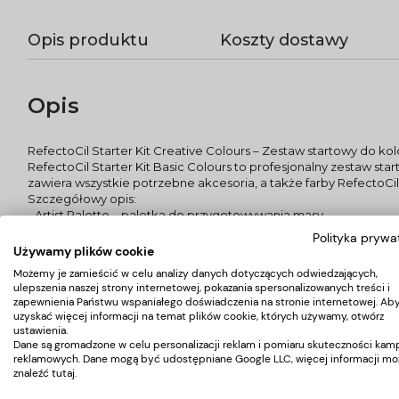
Opis produktu
Koszty dostawy
Opis
RefectoCil Starter Kit Creative Colours – Zestaw startowy do kolor
RefectoCil Starter Kit Basic Colours to profesjonalny zestaw st
zawiera wszystkie potrzebne akcesoria, a także farby RefectoCil 
Szczegółowy opis:
- Artist Palette – paletka do przygotowywania masy
- Cosmetic brush – pędzelki kosmetyczne soft do mieszania i nakł
Polityka prywa
- Płatki pod oczy extra – 80szt./op.
Używamy plików cookie
- Tint Remover – płyn usuwający pozostałości farby ze skóry – 10
Możemy je zamieścić w celu analizy danych dotyczących odwiedzających,
- Eye make-up remover – delikatny płyn do demakijażu oczu – 
ulepszenia naszej strony internetowej, pokazania spersonalizowanych treści i
- Skin Protection Cream – chroni skórę przed zabarwieniem. Odży
zapewnienia Państwu wspaniałego doświadczenia na stronie internetowej. Ab
- Oxidant 3% – stabilizator w płynie – 50ml
uzyskać więcej informacji na temat plików cookie, których używamy, otwórz
- RefectoCil kolory: (1 czerń, 1.1 grafit, 2.1 głęboko niebieski, 3.1 jas
ustawienia.
dodatkowo w zestawie płyta instruktażowa oraz paleta kolorów
Dane są gromadzone w celu personalizacji reklam i pomiaru skuteczności kamp
reklamowych. Dane mogą być udostępniane Google LLC, więcej informacji mo
Całość zamknięta w praktycznej i eleganckiej kosmetyczce.
znaleźć
tutaj
.