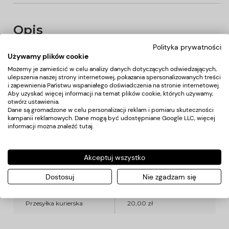
Opis
Polityka prywatności
Używamy plików cookie
Profesjonalny zestaw silikonowych pędzli do nakładania
farby składający się z 6 pędzli z różnymi zakończeniami.
Możemy je zamieścić w celu analizy danych dotyczących odwiedzających,
Pędzle zapewniają precyzyjne nakładanie farby włosów
ulepszenia naszej strony internetowej, pokazania spersonalizowanych treści
sięgających jak najbliżej skóry głowy. Są wykonane z
i zapewnienia Państwu wspaniałego doświadczenia na stronie internetowej.
najwyższej jakości silikonu.
Aby uzyskać więcej informacji na temat plików cookie, których używamy,
otwórz ustawienia.
Dane są gromadzone w celu personalizacji reklam i pomiaru skuteczności
kampanii reklamowych. Dane mogą być udostępniane Google LLC, więcej
informacji można znaleźć
tutaj
.
Koszty dostawy
Akceptuj wszystko
Kraj wysyłki:
Dostosuj
Nie zgadzam się
Przesyłka kurierska
20,00 zł