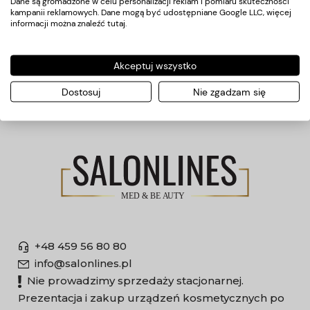
Dane są gromadzone w celu personalizacji reklam i pomiaru skuteczności
kampanii reklamowych. Dane mogą być udostępniane Google LLC, więcej
Płatności
informacji można znaleźć
tutaj
.
O nas
Akceptuj wszystko
Producenci
Dostosuj
Nie zgadzam się
+48 459 56 80 80
info@salonlines.pl
Nie prowadzimy sprzedaży stacjonarnej.
Prezentacja i zakup urządzeń kosmetycznych po