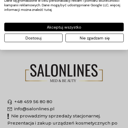
Dane są gromadzone w celu personalizacji reklam i pomiaru skuteczności
kampanii reklamowych. Dane mogą być udostępniane Google LLC, więcej
Płatności
informacji można znaleźć
tutaj
.
O nas
Akceptuj wszystko
Producenci
Dostosuj
Nie zgadzam się
+48 459 56 80 80
info@salonlines.pl
Nie prowadzimy sprzedaży stacjonarnej.
Prezentacja i zakup urządzeń kosmetycznych po