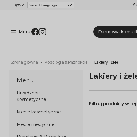
S
Powered by
Menu
Darmowa konsult
Strona główna
Podologia & Paznokcie
Lakiery i żele
Lakiery i żel
Menu
Urządzenia
kosmetyczne
Meble kosmetyczne
Meble medyczne
Podologia & Paznokcie