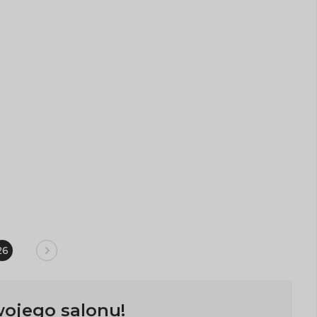
26
wojego salonu!