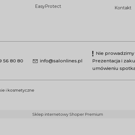
EasyProtect
Kontakt
Nie prowadzimy 
9 56 80 80
info@salonlines.pl
Prezentacja i za
umówieniu spotka
skie i kosmetyczne
Sklep internetowy Shoper Premium