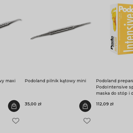
wy maxi
Podoland pilnik kątowy mini
Podoland prepar
PodoIntensive sp
maska do stóp i 
35,00 zł
112,09 zł