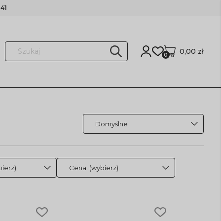
41
0,00 zł
0
ierz)
Cena: (wybierz)